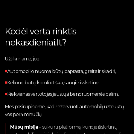
Kodėl verta rinktis
nekasdieniai.lt?
Užtikriname, jog:
Automobilio nuoma būtų paprasta, greita ir skaidri,
Kelionė būtų komfortiška, saugi ir išskirtinė,
Kiekvienas vartotojas jaustųsi bendruomenės dalimi.
Mes pasirūpinome, kad rezervuoti automobilį užtruktų
vos porą minučių.
Mūsų misija
– sukurti platformą, kurioje išskirtinių