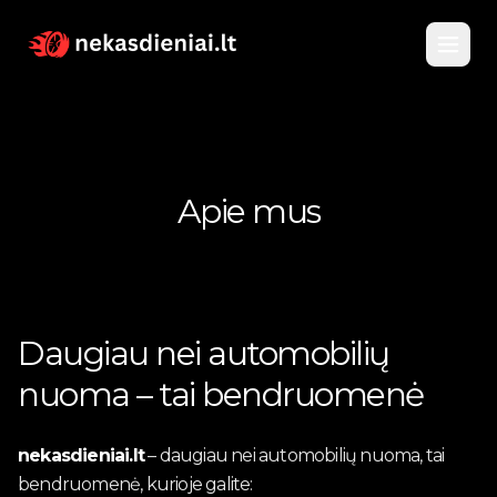
Pagrindinis
Apie mus
Katalogas
Nuomojami automobiliai
Apie
Parduodami automobiliai
Daugiau nei automobilių
Kontaktai
nuoma – tai bendruomenė
Vandens transportas
Įsigyk kuponą
nekasdieniai.lt
– daugiau nei automobilių nuoma, tai
bendruomenė, kurioje galite: