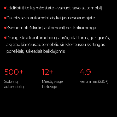
🇱🇹
Lietuvių
Uždirbti iš to ką mėgstate – vairuoti savo automobilį
Dalintis savo automobiliais, kai jais nesinaudojate
🇬🇧
English
Prisijungti
Išsinuomoti išskirtinį automobilį bet kokiai progai
Drauge kurti automobilių patirčių platformą, jungiančią
akį traukiančius automobilius ir klientus su skirtingais
poreikiais, lūkesčiais bei idėjomis.
500+
12+
4.9
Siūlomų
Miestų visoje
Įvertinimas (230+)
automobilių
Lietuvoje