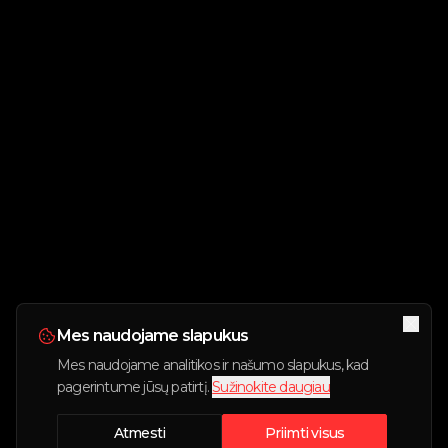
Mes naudojame slapukus
Mes naudojame analitikos ir našumo slapukus, kad
pagerintume jūsų patirtį.
Sužinokite daugiau
Atmesti
Priimti visus