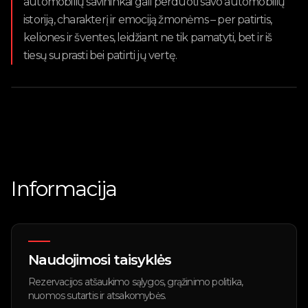
automobilių savininkai gali perduoti savo automobilių
istoriją, charakterį ir emociją žmonėms – per patirtis,
keliones ir šventes, leidžiant ne tik pamatyti, bet ir iš
tiesų suprasti bei patirti jų vertę.
Informacija
Naudojimosi taisyklės
Rezervacijos atšaukimo sąlygos, grąžinimo politika,
nuomos sutartis ir atsakomybės.