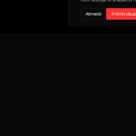
Mes naudojame analitikos ir n
Atmesti
Priimti visus