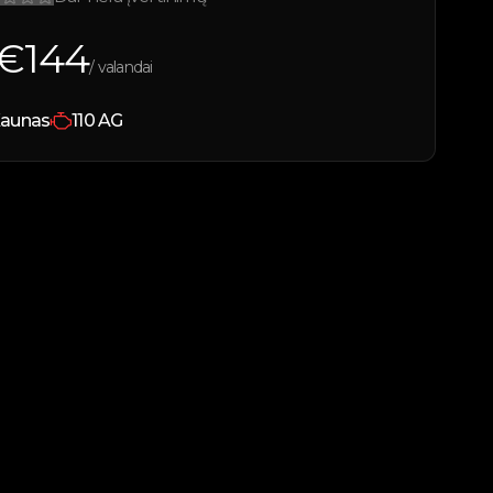
€
144
/ valandai
aunas
110
AG