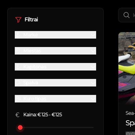
Filtrai
Markė
Miestas
Kapitonas
Spalva
Kuro tipas
Sea
Kaina: €
125
- €
125
Sp