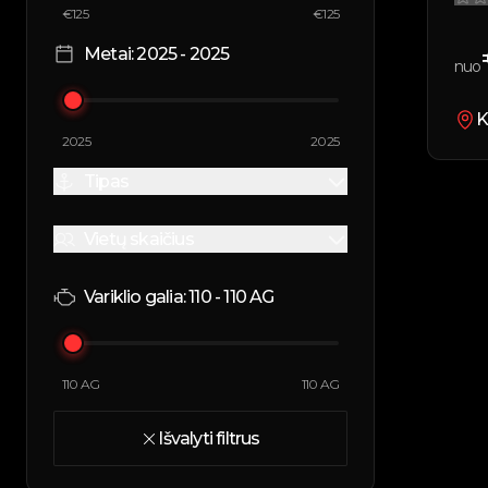
€
125
€
125
Metai:
2025
-
2025
nuo
K
2025
2025
Tipas
Vietų skaičius
Variklio galia:
110
-
110
AG
110
AG
110
AG
Išvalyti filtrus