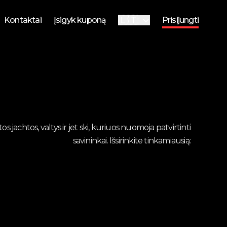
🇱🇹
Kontaktai
Įsigyk kuponą
Prisijungti
🇬🇧
English
i
i
os jachtos, valtys ir jet ski, kuriuos nuomoja patvirtinti
savininkai. Išsirinkite tinkamiausią: