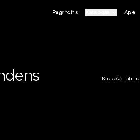
Pagrindinis
Katalogas
Apie
Nuomojami automobilia
Parduodami automobilia
Vandens transportas
ndens
Kruopščiai atrinkt