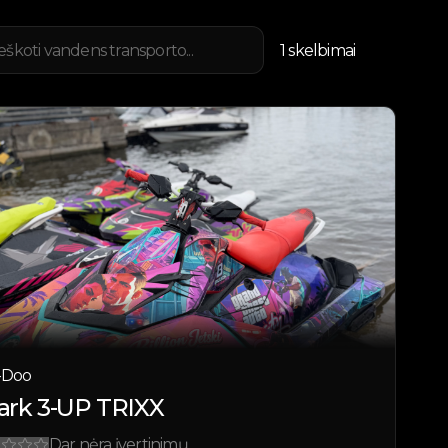
1
skelbimai
-Doo
ark 3-UP TRIXX
Dar nėra įvertinimų