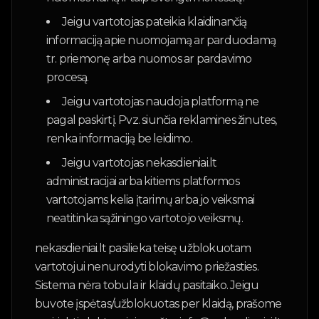
Jeigu vartotojas pateikia klaidinančią
informaciją apie nuomojamą ar parduodamą
tr. priemonę arba nuomos ar pardavimo
procesą.
Jeigu vartotojas naudoja platformą ne
pagal paskirtį. Pvz. siunčia reklamines žinutes,
renka informaciją be leidimo.
Jeigu vartotojas nekasdieniai.lt
administracijai arba kitiems platformos
vartotojams kelia įtarimų arba jo veiksmai
neatitinka sąžiningo vartotojo veiksmų.
nekasdieniai.lt pasilieka teisę užblokuotam
vartotojui nenurodyti blokavimo priežasties.
Sistema nėra tobula ir klaidų pasitaiko. Jeigu
buvote įspėtas/užblokuotas per klaidą, prašome