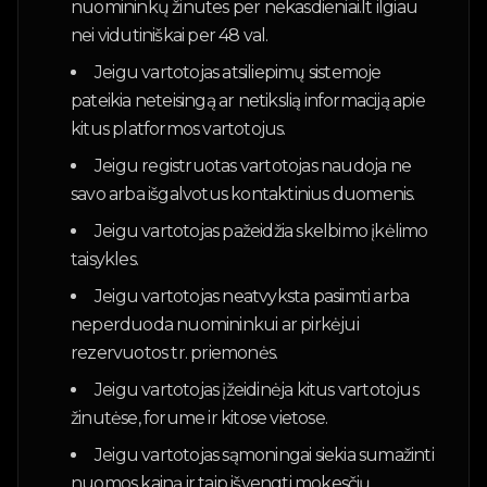
nuomininkų žinutes per nekasdieniai.lt ilgiau
nei vidutiniškai per 48 val.
Jeigu vartotojas atsiliepimų sistemoje
pateikia neteisingą ar netikslią informaciją apie
kitus platformos vartotojus.
Jeigu registruotas vartotojas naudoja ne
savo arba išgalvotus kontaktinius duomenis.
Jeigu vartotojas pažeidžia skelbimo įkėlimo
taisykles.
Jeigu vartotojas neatvyksta pasiimti arba
neperduoda nuomininkui ar pirkėjui
rezervuotos tr. priemonės.
Jeigu vartotojas įžeidinėja kitus vartotojus
žinutėse, forume ir kitose vietose.
Jeigu vartotojas sąmoningai siekia sumažinti
nuomos kainą ir taip išvengti mokesčių.