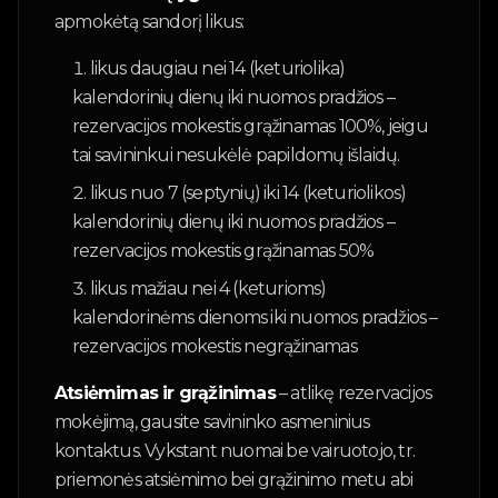
apmokėtą sandorį likus:
likus daugiau nei 14 (keturiolika)
kalendorinių dienų iki nuomos pradžios –
rezervacijos mokestis grąžinamas 100%, jeigu
tai savininkui nesukėlė papildomų išlaidų.
likus nuo 7 (septynių) iki 14 (keturiolikos)
kalendorinių dienų iki nuomos pradžios –
rezervacijos mokestis grąžinamas 50%
likus mažiau nei 4 (keturioms)
kalendorinėms dienoms iki nuomos pradžios –
rezervacijos mokestis negrąžinamas
Atsiėmimas ir grąžinimas
– atlikę rezervacijos
mokėjimą, gausite savininko asmeninius
kontaktus. Vykstant nuomai be vairuotojo, tr.
priemonės atsiėmimo bei grąžinimo metu abi