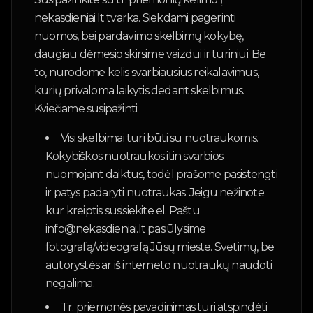
nekasdieniai.lt tvarka. Siekdami pagerinti
nuomos, bei pardavimo skelbimų kokybę,
daugiau dėmesio skirsime vaizdui ir turiniui. Be
to, nurodome kelis svarbiausius reikalavimus,
kurių privaloma laikytis dedant skelbimus.
Kviečiame susipažinti:
Visi skelbimai turi būti su nuotraukomis.
Kokybiškos nuotraukos itin svarbios
nuomojant daiktus, todėl prašome pasistengti
ir patys padaryti nuotraukas. Jeigu nežinote
kur kreiptis susisiekite el. Paštu
info@nekasdieniai.lt pasiūlysime
fotografą/videografą Jūsų mieste. Svetimų, be
autorystės ar iš interneto nuotraukų naudoti
negalima.
Tr. priemonės pavadinimas turi atspindėti