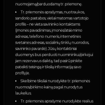
nuomojamą/parduodamą tr. priemonę.
Tr. priemonės aprašymas, nuotraukos,
sandorio pastabos, viešai matomas vartotojo
profilis – ne vieta savininko kontaktams
(įmonės pavadinimas, įmonės/atsiėmimo
adresas, telefono numeris, internetinės
svetainės adresas, socialinių tinklų nuorodos,
savininko pavardė). Jūsų kontaktiniai
duomenys bus perduoti nuomininkui/pirkėjui
jam rezervavus daiktą, tad pasirūpinkite
pateikti teisingą ir tikslią informaciją savo
profilyje.
Skelbime tiksliai nurodykite tr. priemonės
nuomos/pirkimo kainą pagal nurodytus
laukelius.
Tr. priemonės aprašyme nurodykite realius