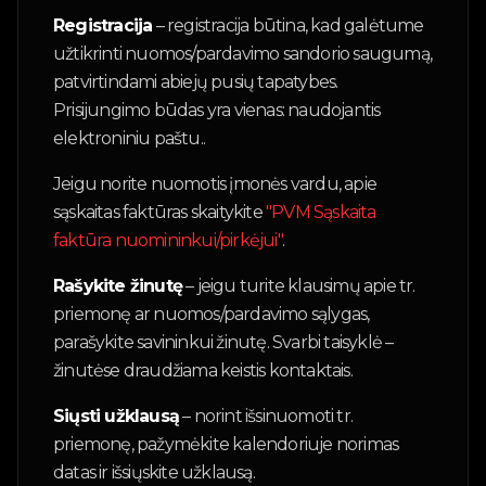
Registracija
– registracija būtina, kad galėtume
užtikrinti nuomos/pardavimo sandorio saugumą,
patvirtindami abiejų pusių tapatybes.
Prisijungimo būdas yra vienas: naudojantis
elektroniniu paštu..
Jeigu norite nuomotis įmonės vardu, apie
sąskaitas faktūras skaitykite
"PVM Sąskaita
faktūra nuomininkui/pirkėjui"
.
Rašykite žinutę
– jeigu turite klausimų apie tr.
priemonę ar nuomos/pardavimo sąlygas,
parašykite savininkui žinutę. Svarbi taisyklė –
žinutėse draudžiama keistis kontaktais.
Siųsti užklausą
– norint išsinuomoti tr.
priemonę, pažymėkite kalendoriuje norimas
datas ir išsiųskite užklausą.