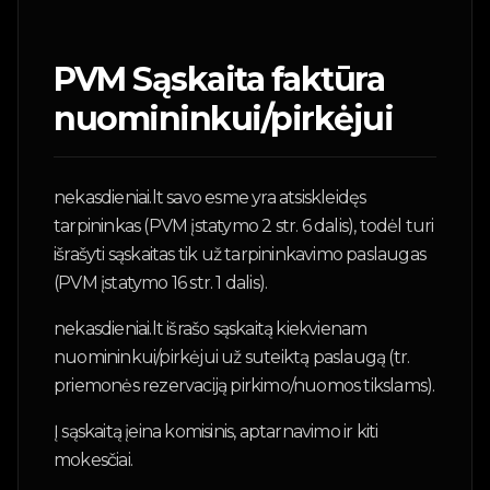
PVM Sąskaita faktūra
nuomininkui/pirkėjui
nekasdieniai.lt savo esme yra atsiskleidęs
tarpininkas (PVM įstatymo 2 str. 6 dalis), todėl turi
išrašyti sąskaitas tik už tarpininkavimo paslaugas
(PVM įstatymo 16 str. 1 dalis).
nekasdieniai.lt išrašo sąskaitą kiekvienam
nuomininkui/pirkėjui už suteiktą paslaugą (tr.
priemonės rezervaciją pirkimo/nuomos tikslams).
Į sąskaitą įeina komisinis, aptarnavimo ir kiti
mokesčiai.