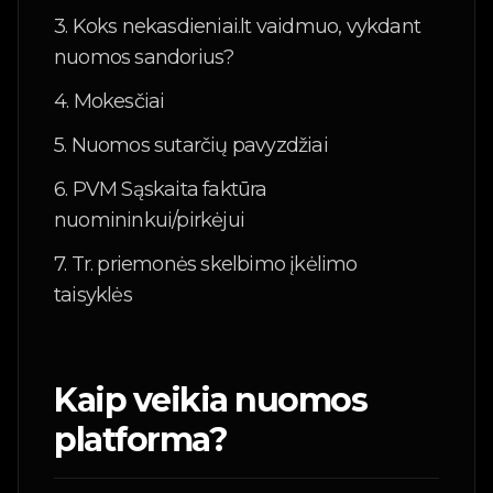
🇱🇹
3. Koks nekasdieniai.lt vaidmuo, vykdant
Lietuvių
nuomos sandorius?
🇬🇧
English
4. Mokesčiai
Prisijungti
5. Nuomos sutarčių pavyzdžiai
6. PVM Sąskaita faktūra
nuomininkui/pirkėjui
7. Tr. priemonės skelbimo įkėlimo
taisyklės
Kaip veikia nuomos
platforma?