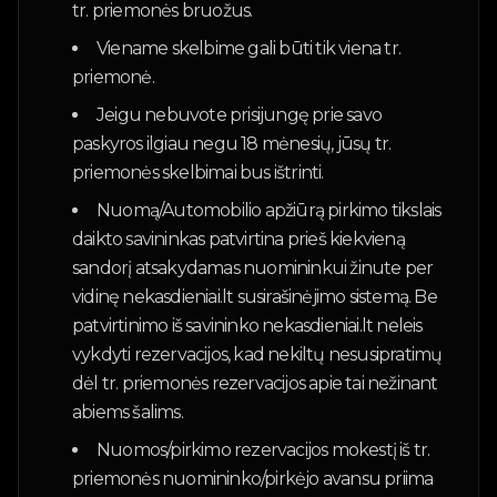
tr. priemonės bruožus.
Viename skelbime gali būti tik viena tr.
priemonė.
Jeigu nebuvote prisijungę prie savo
paskyros ilgiau negu 18 mėnesių, jūsų tr.
priemonės skelbimai bus ištrinti.
Nuomą/Automobilio apžiūrą pirkimo tikslais
daikto savininkas patvirtina prieš kiekvieną
sandorį atsakydamas nuomininkui žinute per
vidinę nekasdieniai.lt susirašinėjimo sistemą. Be
patvirtinimo iš savininko nekasdieniai.lt neleis
vykdyti rezervacijos, kad nekiltų nesusipratimų
dėl tr. priemonės rezervacijos apie tai nežinant
abiems šalims.
Nuomos/pirkimo rezervacijos mokestį iš tr.
priemonės nuomininko/pirkėjo avansu priima