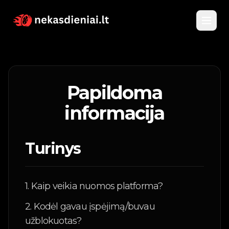
Pagrindinis
Papildoma
Katalogas
informacija
Nuomojami automobiliai
Apie
Turinys
Parduodami automobiliai
Kontaktai
Vandens transportas
1. Kaip veikia nuomos platforma?
2. Kodėl gavau įspėjimą/buvau
Įsigyk kuponą
užblokuotas?