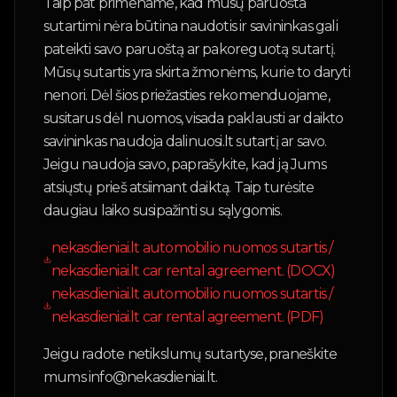
Taip pat primename, kad mūsų paruošta
sutartimi nėra būtina naudotis ir savininkas gali
pateikti savo paruoštą ar pakoreguotą sutartį.
Mūsų sutartis yra skirta žmonėms, kurie to daryti
nenori. Dėl šios priežasties rekomenduojame,
susitarus dėl nuomos, visada paklausti ar daikto
savininkas naudoja dalinuosi.lt sutartį ar savo.
Jeigu naudoja savo, paprašykite, kad ją Jums
atsiųstų prieš atsiimant daiktą. Taip turėsite
daugiau laiko susipažinti su sąlygomis.
nekasdieniai.lt automobilio nuomos sutartis /
nekasdieniai.lt car rental agreement. (DOCX)
nekasdieniai.lt automobilio nuomos sutartis /
nekasdieniai.lt car rental agreement. (PDF)
Jeigu radote netikslumų sutartyse, praneškite
mums info@nekasdieniai.lt.