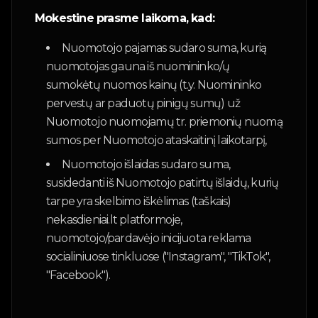
Mokestine prasme laikoma, kad:
Nuomotojo pajamas sudaro suma, kurią
nuomotojas gauna iš nuomininko/ų
sumokėtų nuomos kainų (t.y. Nuomininko
pervestų ar paduotų pinigų sumų) už
Nuomotojo nuomojamų tr. priemonių nuomą
sumos per Nuomotojo ataskaitinį laikotarpį,
Nuomotojo išlaidas sudaro suma,
susidedanti iš Nuomotojo patirtų išlaidų, kurių
tarpe yra skelbimo iškėlimas (taškais)
nekasdieniai.lt platformoje,
nuomotojo/pardavėjo inicijuota reklama
socialiniuose tinkluose ("Instagram", "TikTok",
"Facebook").