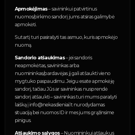
Apmokėjimas
– savininkui patvirtinus
nuomos/pirkimo sandorį jums atsiras galimybė
apmokėti.
Sutartį turi pasirašyti tas asmuo, kuris apmokėjo
nuomą.
Sandorio atšaukimas
– jei sandoris
neapmokėtas, savininkas arba
nuomininkas/pardavėjas jį gali atšaukti vieno
mygtuko paspaudimu. Jeigu esate apmokėję
sandorį, tačiau Jūs ar savininkas nusprendė
sandorį atšaukti – savininkas turi mums parašyti
laišką į info@nekasdieniai.lt nurodydamas
situaciją bei nuomos ID ir mes jums grąžinsime
pinigus.
Atšaukimo sąlygos
– Nuomininkui atšaukus