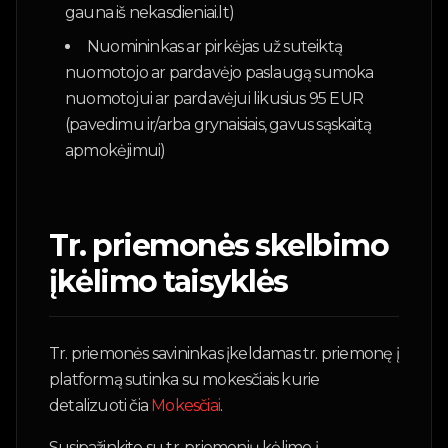
gauna iš nekasdieniai.lt)
Nuomininkas ar pirkėjas už suteiktą
nuomotojo ar pardavėjo paslaugą sumoka
nuomotojui ar pardavėjui likusius 95 EUR
(pavedimu ir/arba grynaisiais, gavus sąskaitą
apmokėjimui)
Tr. priemonės skelbimo
įkėlimo taisyklės
Tr. priemonės savininkas įkeldamas tr. priemonę į
platformą sutinka su mokesčiais kurie
detalizuoti čia
Mokesčiai
.
Susipažinkite su tr. priemonių kėlimo į