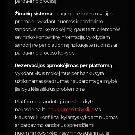
pardavimo procesą.
Žinučių sistema
– pagrindinė komunikacijos
priemonė vykdant nuomos ir pardavimo
sandorius. Atlikę mokėjimą, gausite tr. priemonės
savininko kontaktinę informaciją. Vykdydami
sandorį ne per platformą rizikuojate nuomos ar
pardavimo proceso kokybe.
Rezervacijos apmokėjimas per platformą
–
Vykdant visus mokėjimus per bankus yra
užtikrinamas skaidrumas ir sudaroma galimybė
įšaldyti lėšas iškilus problemoms.
Platformos naudotojai privalo laikytis
nekasdieniai.lt
"naudojimosi taisyklių"
. Visi
klausimai ir konfliktai, kylantys vykdant nuomos
ar pardavimo sandorius, sprendžiami
nuomininko/pirkėjo ir savininko sutarimu, jei