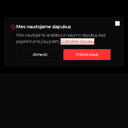
Mes naudojame slapukus
Mes naudojame analitikos ir našumo slapukus, kad
pagerintume jūsų patirtį.
Sužinokite daugiau
Atmesti
Priimti visus
Didžiausia Lietuvoje nekasdienių automobilių
nuomos platforma.