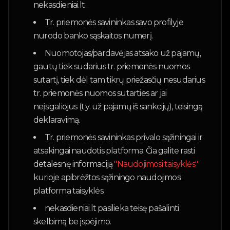
nekasdieniai.lt .
Tr. priemonės savininkas savo profilyje
nurodo banko sąskaitos numerį.
Nuomotojas/pardavėjas atsako už pajamų,
gautų tiek sudarius tr. priemonės nuomos
sutartį, tiek dėl tam tikrų priežasčių nesudarius
tr. priemonės nuomos sutarties ar jai
neįsigaliojus (t.y. už pajamų iš sankcijų), teisingą
deklaravimą.
Tr. priemonės savininkas privalo sąžiningai ir
atsakingai naudotis platforma. Čia galite rasti
detalesnę informaciją
"Naudojimosi taisyklės"
kurioje apibrėžtos sąžiningo naudojimosi
platforma taisyklės.
nekasdieniai.lt pasilieka teisę pašalinti
skelbimą be įspėjimo.