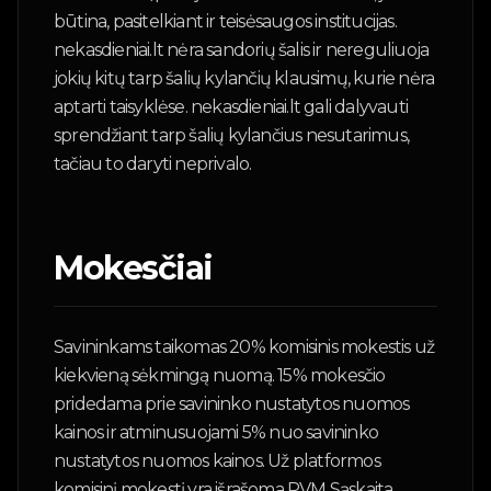
būtina, pasitelkiant ir teisėsaugos institucijas.
nekasdieniai.lt nėra sandorių šalis ir nereguliuoja
jokių kitų tarp šalių kylančių klausimų, kurie nėra
aptarti taisyklėse. nekasdieniai.lt gali dalyvauti
sprendžiant tarp šalių kylančius nesutarimus,
tačiau to daryti neprivalo.
Mokesčiai
Savininkams taikomas 20% komisinis mokestis už
kiekvieną sėkmingą nuomą. 15% mokesčio
pridedama prie savininko nustatytos nuomos
kainos ir atminusuojami 5% nuo savininko
nustatytos nuomos kainos. Už platformos
komisinį mokestį yra išrašoma PVM Sąskaita