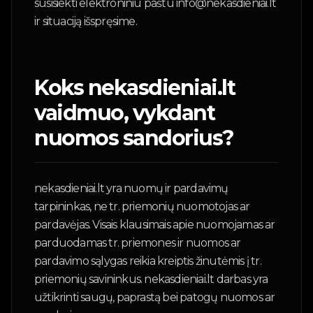
susisiekti elektroniniu paštu info@nekasdieniai.lt
ir situaciją išspręsime.
Koks nekasdieniai.lt
vaidmuo, vykdant
nuomos sandorius?
nekasdieniai.lt yra nuomų ir pardavimų
tarpininkas, ne tr. priemonių nuomotojas ar
pardavėjas. Visais klausimais apie nuomojamas ar
parduodamas tr. priemones ir nuomos ar
pardavimo sąlygas reikia kreiptis žinutėmis į tr.
priemonių savininkus. nekasdieniai.lt darbas yra
užtikrinti saugų, paprastą bei patogų nuomos ar