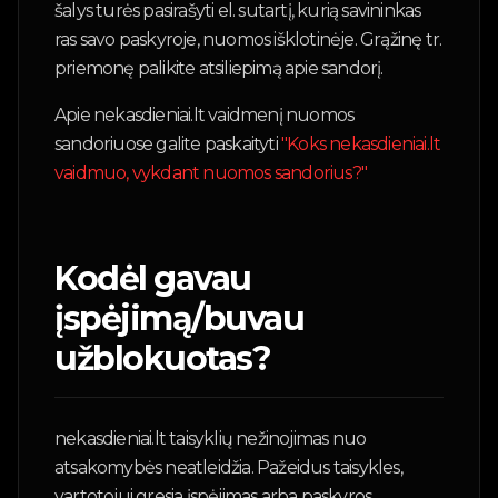
šalys turės pasirašyti el. sutartį, kurią savininkas
ras savo paskyroje, nuomos išklotinėje. Grąžinę tr.
priemonę palikite atsiliepimą apie sandorį.
Apie nekasdieniai.lt vaidmenį nuomos
sandoriuose galite paskaityti
"Koks nekasdieniai.lt
vaidmuo, vykdant nuomos sandorius?"
Kodėl gavau
įspėjimą/buvau
užblokuotas?
nekasdieniai.lt taisyklių nežinojimas nuo
atsakomybės neatleidžia. Pažeidus taisykles,
vartotojui gresia įspėjimas arba paskyros