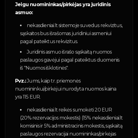
Jeigu nuomininkas/pirkėjas yra juridinis
asmuo:
nekasdieniai.lt sistemoje suvedus rekvizitus,
sąskaitos bus išrašomas juridiniui asmeniui
pagal pateiktus rekvizitus.
Juridinis asmuo išrašo sąskaitą nuomos
paslaugos gavėjui pagal pateiktus duomenis
iš "Nuomos išklotinės".
Pvz.:
Jums, kaip tr. priemonės
nuomininkui/pirkėjui nurodyta nuomos kaina
yra 115 EUR.
nekasdieniai.lt reikės sumokėti 20 EUR
(20% rezervacijos mokestis) (15% nekasdieniai.lt
komisinis ir 5% administracinis mokestis, sąskaitą
paslaugos rezervacijai nuomininkas/pirkėjas