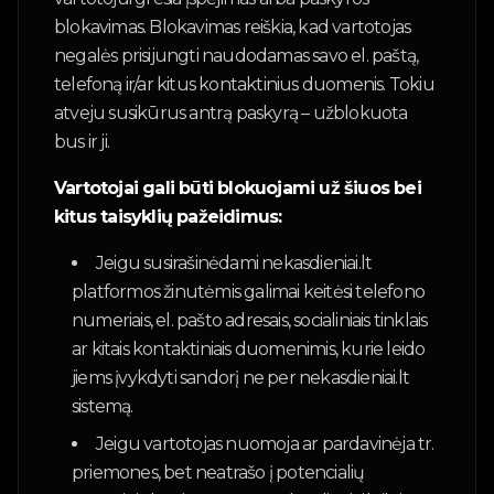
blokavimas. Blokavimas reiškia, kad vartotojas
negalės prisijungti naudodamas savo el. paštą,
telefoną ir/ar kitus kontaktinius duomenis. Tokiu
atveju susikūrus antrą paskyrą – užblokuota
bus ir ji.
Vartotojai gali būti blokuojami už šiuos bei
kitus taisyklių pažeidimus:
Jeigu susirašinėdami nekasdieniai.lt
platformos žinutėmis galimai keitėsi telefono
numeriais, el. pašto adresais, socialiniais tinklais
ar kitais kontaktiniais duomenimis, kurie leido
jiems įvykdyti sandorį ne per nekasdieniai.lt
sistemą.
Jeigu vartotojas nuomoja ar pardavinėja tr.
priemones, bet neatrašo į potencialių