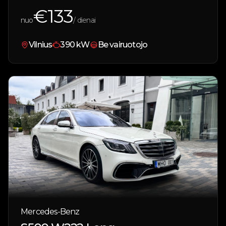
€
133
nuo
/ dienai
Vilnius
390
kW
Be vairuotojo
Mercedes-Benz