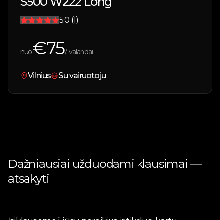
S500 W222 Long
5.0
(1)
€
75
nuo
/ valandai
Vilnius
Su vairuotoju
Dažniausiai užduodami klausimai —
atsakyti