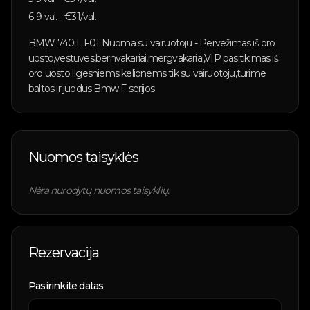
6-9
val. - €
31
/val.
BMW 740iL F01 Nuoma su vairuotoju - Pervežimas iš oro
uosto,vestuves,bernvakariai,mergvakariai,VIP pasitikimas iš
oro uosto.Ilgesniems kelionems tik su vairuotoju,turime
baltos ir juodus Bmw F serijos
Nuomos taisyklės
Nėra nurodytų nuomos taisyklių.
Rezervacija
Pasirinkite datas