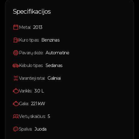
🇱🇹
Lietuvių
Specifikacijos
🇬🇧
English
Metai:
2013
Prisijungti
Kuro tipas:
Benzinas
Pavarų dėžė:
Automatinė
Kėbulo tipas:
Sedanas
Varantieji ratai:
Galiniai
Variklis:
3.0 L
Galia:
221
kW
Vietų skaičius:
5
Spalva:
Juoda