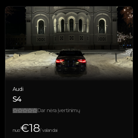
Audi
S4
Dar nėra įvertinimų
€
18
nuo
/ valandai