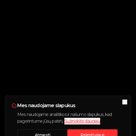
Mes naudojame slapukus
Mes naudojame analitikos ir našumo slapukus, kad
pagerintume jūsų patirtį.
Sužinokite daugiau
Atmesti
Priimti visus