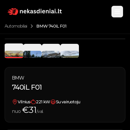
Automobiliai
BMW 740iL F01
Pagrindinis
1
/
4
Katalogas
Nuomojami automobiliai
BMW
Apie
740iL F01
Parduodami automobiliai
Kontaktai
Vandens transportas
Vilnius
221
kW
Su vairuotoju
€
31
nuo
/val.
Įsigyk kuponą