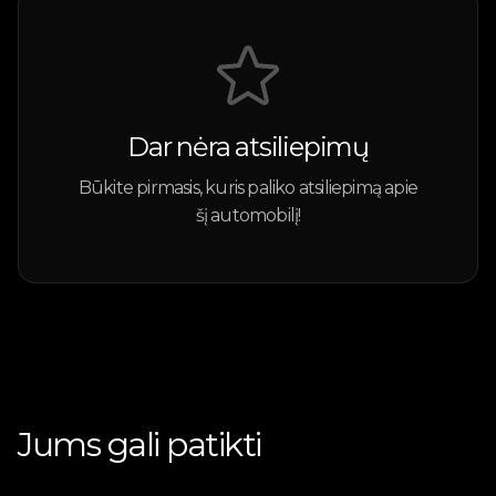
Dar nėra atsiliepimų
Būkite pirmasis, kuris paliko atsiliepimą apie
šį automobilį!
Jums gali patikti