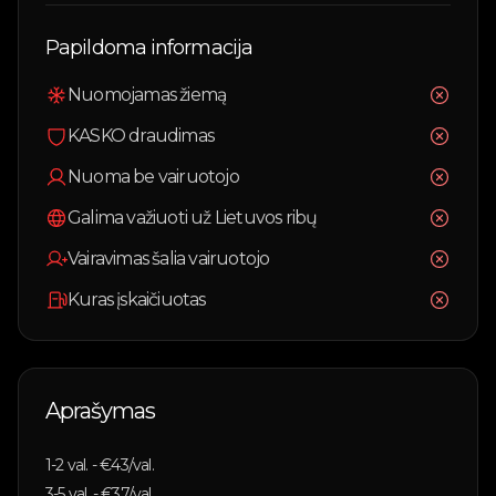
Papildoma informacija
Nuomojamas žiemą
KASKO draudimas
Nuoma be vairuotojo
Galima važiuoti už Lietuvos ribų
Vairavimas šalia vairuotojo
Kuras įskaičiuotas
Aprašymas
1-2
val. - €
43
/val.
3-5
val. - €
37
/val.