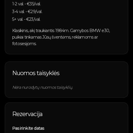
1-2
val. - €
35
/val.
3-4
val. - €
29
/val.
5+
val. - €
23
/val.
Klasikinis, akį traukiantis 1984m. Gamybos BMW e30,
puikiai tinkamas Jūsų šventėms, reklamoms ar
fotosesijoms.
Nuomos taisyklės
Nėra nurodytų nuomos taisyklių.
Rezervacija
Pasirinkite datas