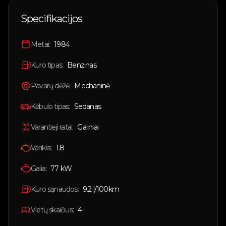
🇱🇹
Lietuvių
Specifikacijos
🇬🇧
English
Metai:
1984
Prisijungti
Kuro tipas:
Benzinas
Pavarų dėžė:
Mechaninė
Kėbulo tipas:
Sedanas
Varantieji ratai:
Galiniai
Variklis:
1.8
Galia:
77
kW
Kuro sąnaudos:
9.2
l/100km
Vietų skaičius:
4