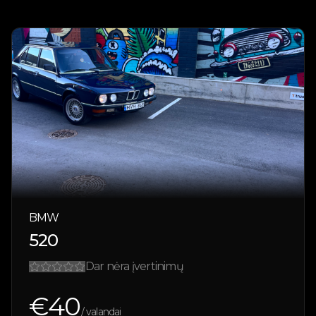
BMW
520
Dar nėra įvertinimų
€
40
/ valandai