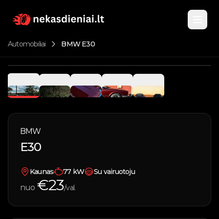
Automobiliai
BMW E30
Pagrindinis
1
/
5
Katalogas
Nuomojami automobiliai
BMW
Apie
E30
Parduodami automobiliai
Kontaktai
Vandens transportas
Kaunas
77
kW
Su vairuotoju
€
23
nuo
/val.
Įsigyk kuponą