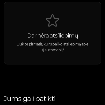
Dar nėra atsiliepimų
Būkite pirmasis, kuris paliko atsiliepimą apie
šį automobilį!
Jums gali patikti