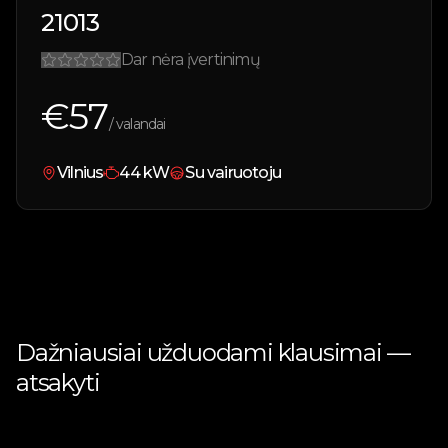
21013
Dar nėra įvertinimų
€
57
/ valandai
Vilnius
44
kW
Su vairuotoju
Dažniausiai užduodami klausimai —
atsakyti