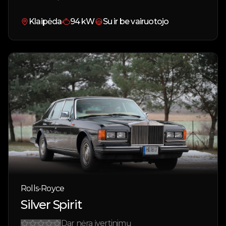
Klaipėda
94
kW
Su ir be vairuotojo
Rolls-Royce
Silver Spirit
Dar nėra įvertinimų