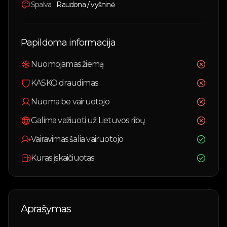
Spalva:
Raudona / vyšninė
Papildoma informacija
Nuomojamas žiemą
KASKO draudimas
Nuoma be vairuotojo
Galima važiuoti už Lietuvos ribų
Vairavimas šalia vairuotojo
Kuras įskaičiuotas
Aprašymas