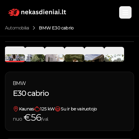
Automobiliai
BMW E30 cabrio
Pagrindinis
1
/
6
Katalogas
Nuomojami automobiliai
BMW
Apie
E30 cabrio
Parduodami automobiliai
Kontaktai
Vandens transportas
Kaunas
125
kW
Su ir be vairuotojo
€
56
nuo
/val.
Įsigyk kuponą