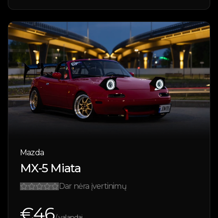
Mazda
MX-5 Miata
Dar nėra įvertinimų
€
46
/ valandai