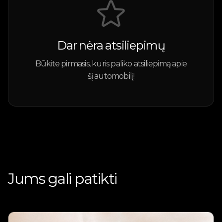
Dar nėra atsiliepimų
Būkite pirmasis, kuris paliko atsiliepimą apie
šį automobilį!
Jums gali patikti