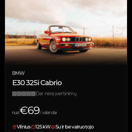
BMW
E30 325i Cabrio
Dar nėra įvertinimų
€
69
nuo
/ valandai
Vilnius
125
kW
Su ir be vairuotojo