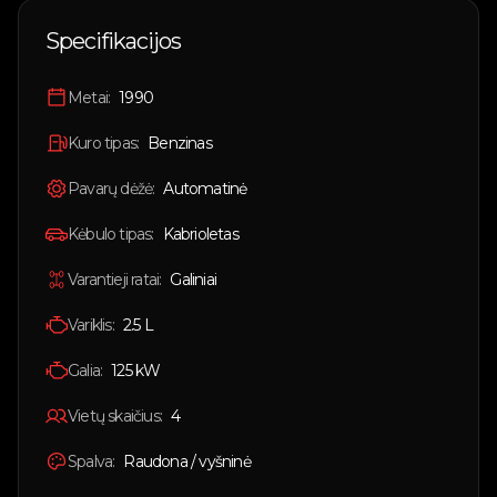
🇱🇹
Lietuvių
Specifikacijos
🇬🇧
English
Metai:
1990
Prisijungti
Kuro tipas:
Benzinas
Pavarų dėžė:
Automatinė
Kėbulo tipas:
Kabrioletas
Varantieji ratai:
Galiniai
Variklis:
2.5 L
Galia:
125
kW
Vietų skaičius:
4
Spalva:
Raudona / vyšninė