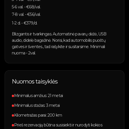
5-6
val. - €
68
/val.
7-8
val. - €
56
/val.
1-2
d. - €
379
/d.
Blizgantis ir tvarkingas. Automatinė pavarų dėžė, USB
audio, didelė bagažinė. Norisi, kad automobilis puoštų
gatves ir šventes., tad rašykite ir susitarsime. Minimali
nuoma - 2val.
Nuomos taisyklės
Minimalus amžius: 21 metai
Minimalus stažas: 3 metai
Kilometražas parai: 200 km
Prieš rezervaciją būtina susisiekti ir nurodyti kokios