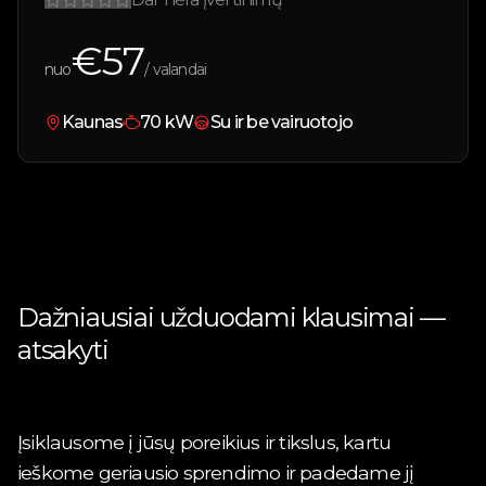
€
57
nuo
/ valandai
Kaunas
70
kW
Su ir be vairuotojo
Dažniausiai užduodami klausimai —
atsakyti
Įsiklausome į jūsų poreikius ir tikslus, kartu
ieškome geriausio sprendimo ir padedame jį