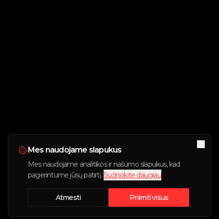
Mes naudojame slapukus
Mes naudojame analitikos ir našumo slapukus, kad
pagerintume jūsų patirtį.
Sužinokite daugiau
Atmesti
Priimti visus