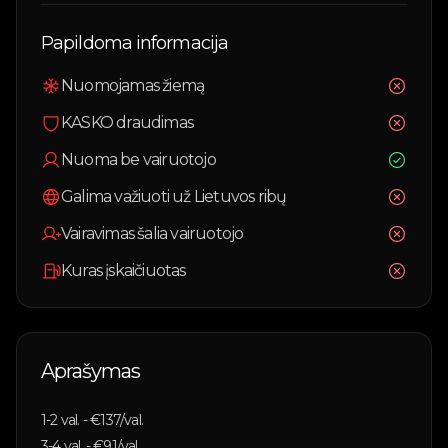
Papildoma informacija
Nuomojamas žiemą
KASKO draudimas
Nuoma be vairuotojo
Galima važiuoti už Lietuvos ribų
Vairavimas šalia vairuotojo
Kuras įskaičiuotas
Aprašymas
1-2
val. - €
137
/val.
3-4
val. - €
91
/val.