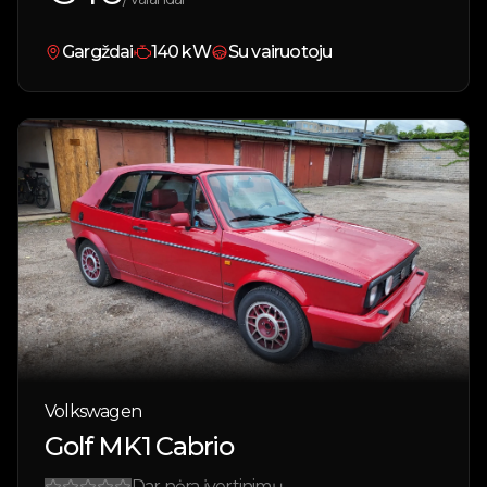
Gargždai
140
kW
Su vairuotoju
Volkswagen
Golf MK1 Cabrio
Dar nėra įvertinimų