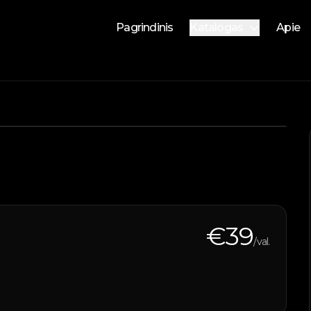
Pagrindinis
Katalogas
Apie
Nuomojami automobilia
Parduodami automobilia
Vandens transportas
1
/
4
€
39
/val.