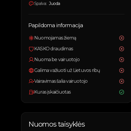
Spalva:
Juoda
Papildoma informacija
Nuomojamas žiemą
KASKO draudimas
Nuoma be vairuotojo
Galima važiuoti už Lietuvos ribų
Vairavimas šalia vairuotojo
Kuras įskaičiuotas
Nuomos taisyklės