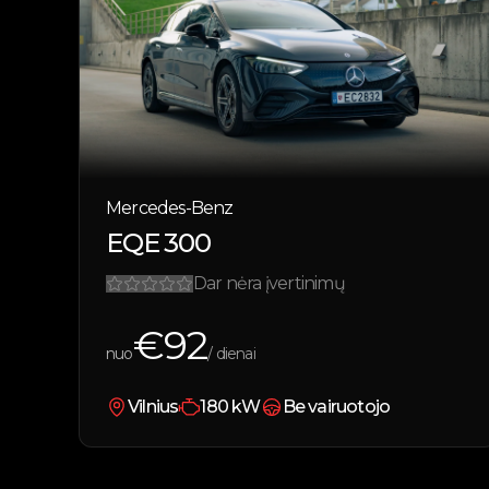
Mercedes-Benz
EQE 300
Dar nėra įvertinimų
€
92
nuo
/ dienai
Vilnius
180
kW
Be vairuotojo