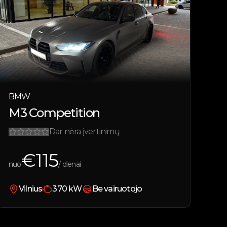
BMW
M3 Competition
Dar nėra įvertinimų
€
115
nuo
/ dienai
Vilnius
370
kW
Be vairuotojo