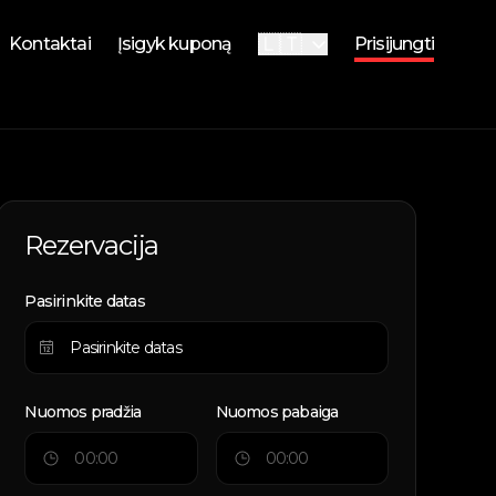
🇱🇹
Kontaktai
Įsigyk kuponą
Prisijungti
🇬🇧
English
i
i
Rezervacija
Pasirinkite datas
Nuomos pradžia
Nuomos pabaiga