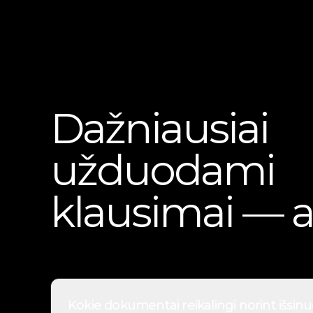
Dažniausiai
užduodami
klausimai — a
Kokie dokumentai reikalingi norint išsin