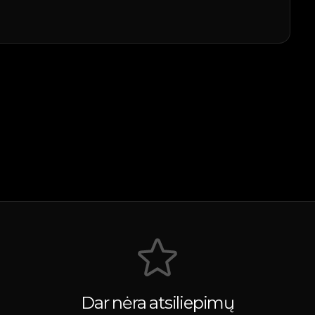
Dar nėra atsiliepimų