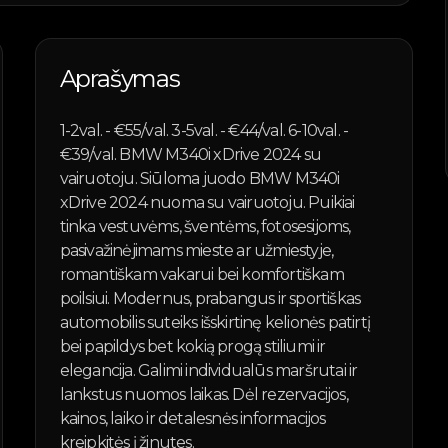
Aprašymas
1-2val. - €55/val. 3-5val. - €44/val. 6-10val. -
€39/val. BMW M340i xDrive 2024 su
vairuotoju. Siūloma juodo BMW M340i
xDrive 2024 nuoma su vairuotoju. Puikiai
tinka vestuvėms, šventėms, fotosesijoms,
pasivažinėjimams mieste ar užmiestyje,
romantiškam vakarui bei komfortiškam
poilsiui. Modernus, prabangus ir sportiškas
automobilis suteiks išskirtinę kelionės patirtį
bei papildys bet kokią progą stiliumi ir
elegancija. Galimi individualūs maršrutai ir
lankstus nuomos laikas. Dėl rezervacijos,
kainos, laiko ir detalesnės informacijos
kreipkitės į žinutes.