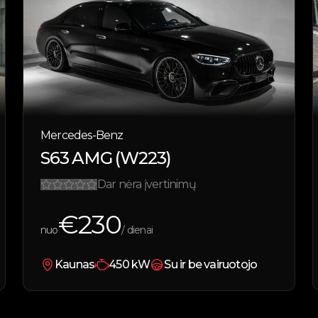
Mercedes-Benz
S63 AMG (W223)
Dar nėra įvertinimų
€
230
nuo
/ dienai
Kaunas
450
kW
Su ir be vairuotojo