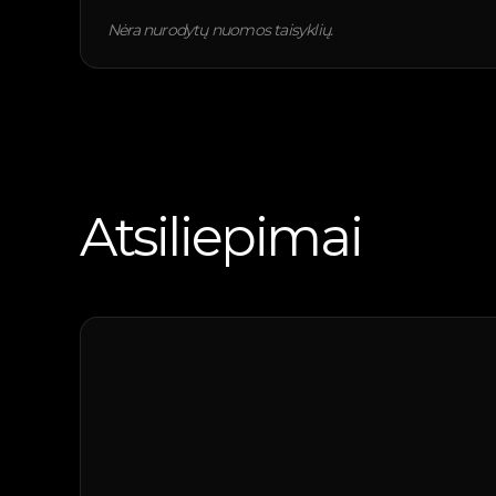
Nėra nurodytų nuomos taisyklių.
Atsiliepimai