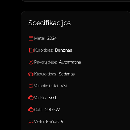
Specifikacijos
Metai:
2024
Kuro tipas:
Benzinas
Pavarų dėžė:
Automatinė
Kėbulo tipas:
Sedanas
Varantieji ratai:
Visi
Variklis:
3.0 L
Galia:
290
kW
Vietų skaičius:
5