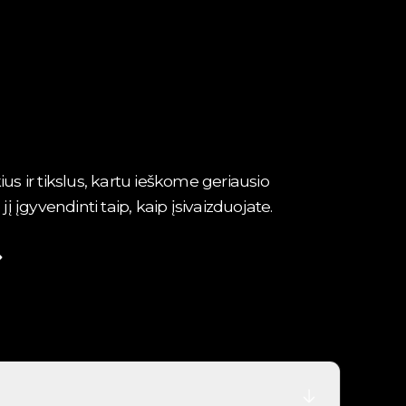
ius ir tikslus, kartu ieškome geriausio
įgyvendinti taip, kaip įsivaizduojate.