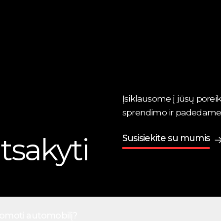
Įsiklausome į jūsų poreik
sprendimo ir padedame jį 
tsakyti
Susisiekite su mumis
uomoti automobilį?