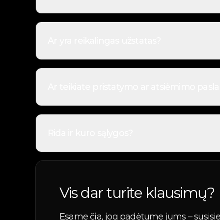
Norint išsinuomoti automobilį, reikalingas galioj
dokumentai turi būti galiojantys ir priklausyti asm
Ar yra reikalingas užstatas?
Užstatas taikomas tik nuomos be vairuotojo atvejai
automobilis grąžinamas tokios būklės, kokia numa
Ar teikiate pristatymo ar atsiėmimo pasl
Taip, teikiame pristatymo ir atsiėmimo paslaugas. 
pateikiamos rezervuojant automobilį.
Rida ir kuro sąlygos?
Nuomojant automobilį su vairuotoju, rida neriboj
Dažniausiai automobilis išduodamas su pilnu baku i
Vis dar turite klausimų?
Esame čia, jog padėtume jums – susisi