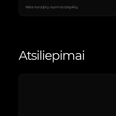
Nėra nurodytų nuomos taisyklių.
Atsiliepimai