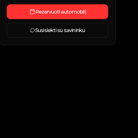
Rezervuoti automobilį
Susisiekti su savininku