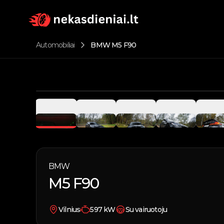
Automobiliai
BMW M5 F90
BMW
M5 F90
Vilnius
597
kW
Su vairuotoju