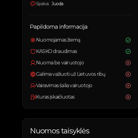
Spalva:
Juoda
Papildoma informacija
Nuomojamas žiemą
KASKO draudimas
Nuoma be vairuotojo
Galima važiuoti už Lietuvos ribų
Vairavimas šalia vairuotojo
Kuras įskaičiuotas
Nuomos taisyklės