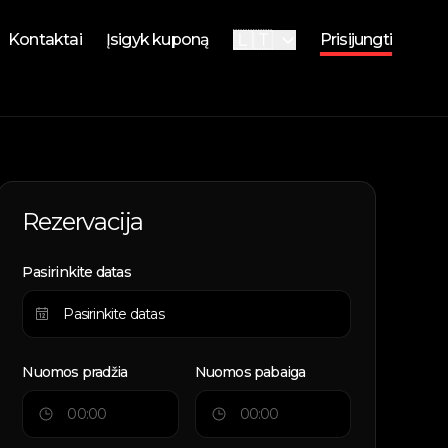
🇱🇹
Kontaktai
Įsigyk kuponą
Prisijungti
🇬🇧
English
i
i
Rezervacija
Pasirinkite datas
Nuomos pradžia
Nuomos pabaiga