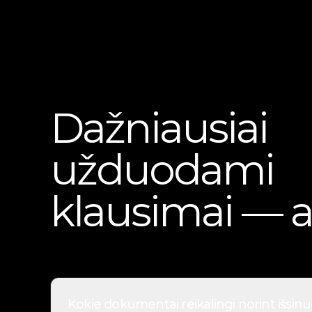
Dažniausiai
užduodami
klausimai — a
Kokie dokumentai reikalingi norint išsin