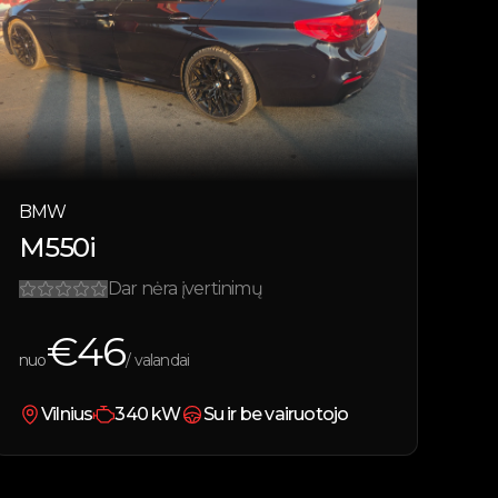
BMW
M550i
Dar nėra įvertinimų
€
46
nuo
/ valandai
Vilnius
340
kW
Su ir be vairuotojo