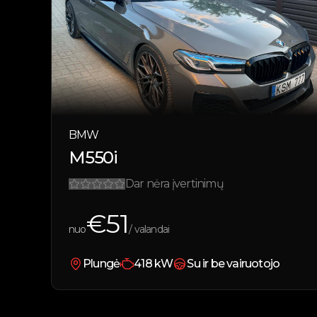
BMW
M550i
Dar nėra įvertinimų
€
51
nuo
/ valandai
Plungė
418
kW
Su ir be vairuotojo