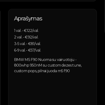
Aprašymas
1
val. - €
122
/val.
2
val. - €
92
/val.
3-5
val. - €
81
/val.
6-9
val. - €
57
/val.
BMW M5 F90 Nuoma su vairuotoju -
800whp 950nM su custom dezes tune,
custom pops, pilnai juoda m5 f90