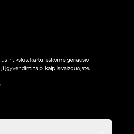
ius ir tikslus, kartu ieškome geriausio
įgyvendinti taip, kaip įsivaizduojate.