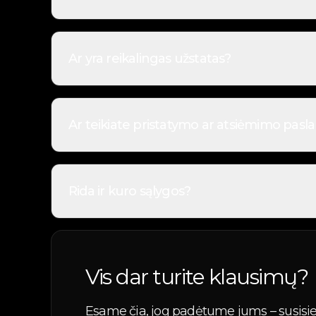
Norint išsinuomoti automobilį, reikalingas galioj
dokumentai turi būti galiojantys ir priklausyti asm
Ar yra reikalingas užstatas?
Užstatas taikomas tik nuomos be vairuotojo atvejai
automobilis grąžinamas tokios būklės, kokia numa
Ar teikiate pristatymo ar atsiėmimo pasl
Taip, teikiame pristatymo ir atsiėmimo paslaugas. 
pateikiamos rezervuojant automobilį.
Rida ir kuro sąlygos?
Nuomojant automobilį su vairuotoju, rida neriboj
Dažniausiai automobilis išduodamas su pilnu baku i
Vis dar turite klausimų?
Esame čia, jog padėtume jums – susisi