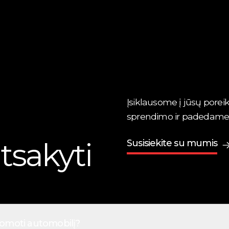
Įsiklausome į jūsų poreik
sprendimo ir padedame jį 
tsakyti
Susisiekite su mumis
uomoti automobilį?