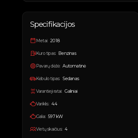
Specifikacijos
Metai:
2018
Kuro tipas:
Benzinas
Pavarų dėžė:
Automatinė
Kėbulo tipas:
Sedanas
Varantieji ratai:
Galiniai
Variklis:
4.4
Galia:
597
kW
Vietų skaičius:
4