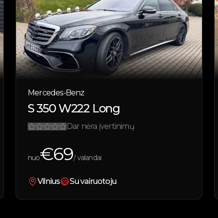
Mercedes-Benz
S 350 W222 Long
Dar nėra įvertinimų
€
69
nuo
/ valandai
Vilnius
Su vairuotoju