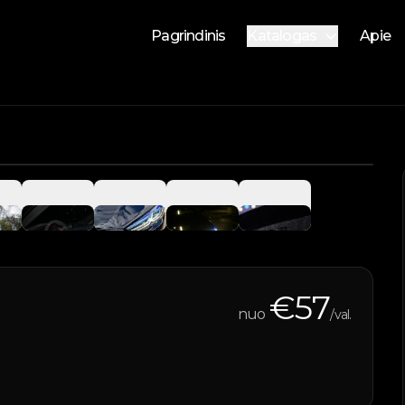
Pagrindinis
Katalogas
Apie
Nuomojami automobilia
Parduodami automobilia
Vandens transportas
1
/
9
€
57
nuo
/val.