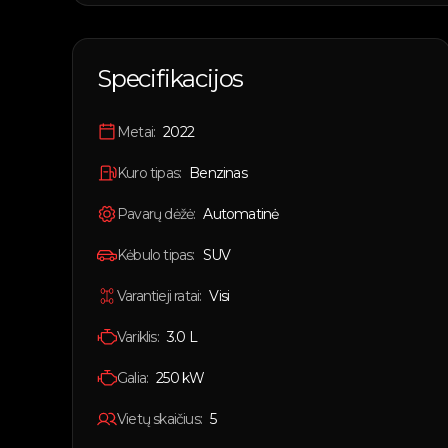
Specifikacijos
Metai:
2022
Kuro tipas:
Benzinas
Pavarų dėžė:
Automatinė
Kėbulo tipas:
SUV
Varantieji ratai:
Visi
Variklis:
3.0 L
Galia:
250
kW
Vietų skaičius:
5