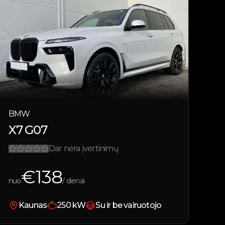
BMW
X7 G07
Dar nėra įvertinimų
€
138
nuo
/ dienai
Kaunas
250
kW
Su ir be vairuotojo