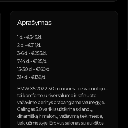
Aprašymas
1
d. - €
345
/d.
2
d. - €
311
/d.
3-6
d. - €
253
/d.
7-14
d. - €
195
/d.
15-30
d. - €
160
/d.
31+
d. - €
138
/d.
BMW X5 2022 3.0 m. nuoma be vairuotojo –
tai komforto, universalumo ir rafinuoto
važiavimo derinys prabangiame visureigyje.
Galingas 3.0 variklis užtikrina sklandų,
dinamišką ir malonų važiavimą tiek mieste,
tiek užmiestyje. Erdvus salonas su aukštos