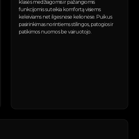
klasės medžiagomis ir pažangiomis
funkcijomis suteikia komfortą visiems
keleiviams net ilgesnėse kelionėse. Puikus
pasirinkimas norintiems stilingos, patogios ir
patikimos nuomos be vairuotojo.