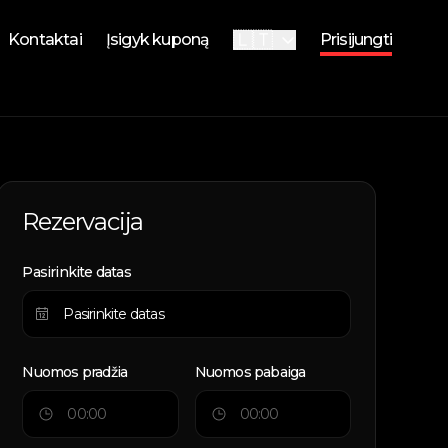
🇱🇹
Kontaktai
Įsigyk kuponą
Prisijungti
🇬🇧
English
i
i
Rezervacija
Pasirinkite datas
Nuomos pradžia
Nuomos pabaiga