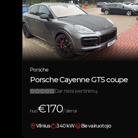
Porsche
Porsche Cayenne GTS coupe
Dar nėra įvertinimų
€
170
nuo
/ dienai
Vilnius
340
kW
Be vairuotojo