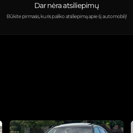
Dar nėra atsiliepimų
Būkite pirmasis, kuris paliko atsiliepimą apie šį automobilį!