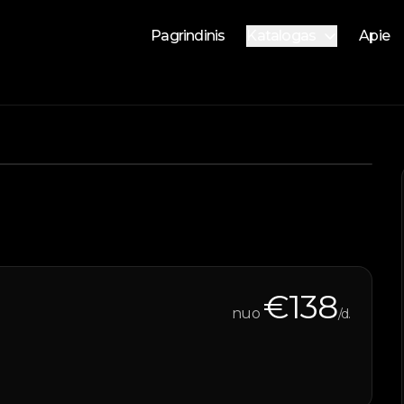
Pagrindinis
Katalogas
Apie
Nuomojami automobilia
Parduodami automobilia
Vandens transportas
1
/
4
€
138
nuo
/d.