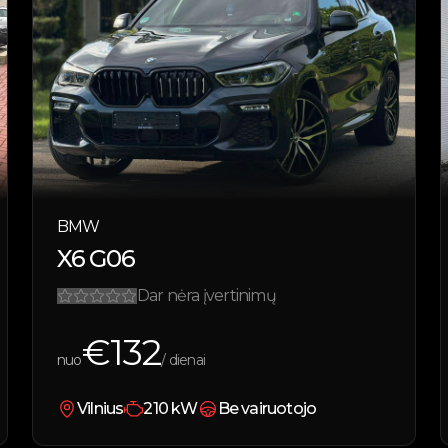
BMW
X6 G06
Dar nėra įvertinimų
€
132
nuo
/ dienai
Vilnius
210
kW
Be vairuotojo