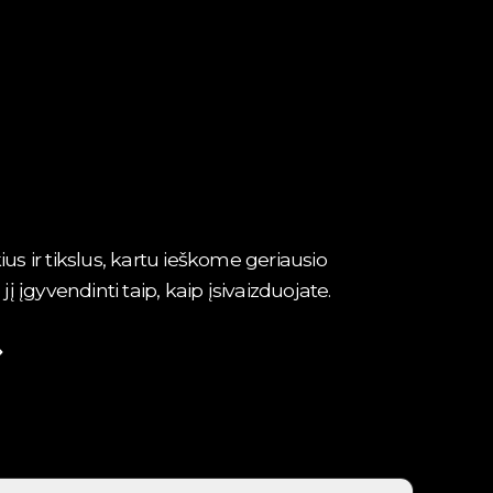
ius ir tikslus, kartu ieškome geriausio
įgyvendinti taip, kaip įsivaizduojate.