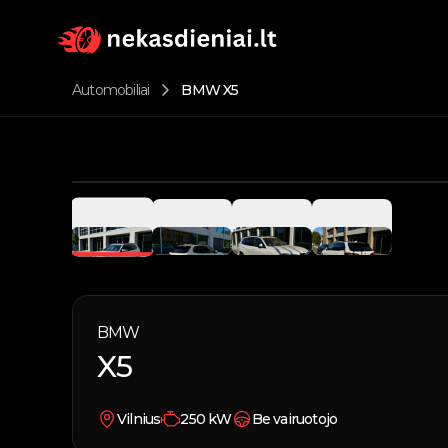
Automobiliai
BMW X5
BMW
X5
Vilnius
250
kW
Be vairuotojo