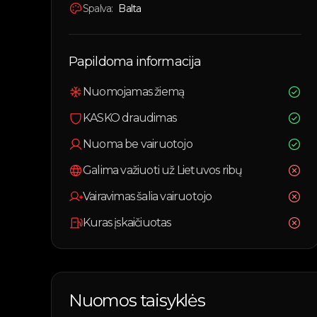
Spalva:
Balta
Papildoma informacija
Nuomojamas žiemą
KASKO draudimas
Nuoma be vairuotojo
Galima važiuoti už Lietuvos ribų
Vairavimas šalia vairuotojo
Kuras įskaičiuotas
Nuomos taisyklės