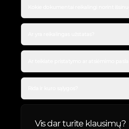
Kokie dokumentai reikalingi norint išsin
Norint išsinuomoti automobilį, reikalingas galioj
dokumentai turi būti galiojantys ir priklausyti asm
Ar yra reikalingas užstatas?
Užstatas taikomas tik nuomos be vairuotojo atvejai
automobilis grąžinamas tokios būklės, kokia numa
Ar teikiate pristatymo ar atsiėmimo pasl
Taip, teikiame pristatymo ir atsiėmimo paslaugas. 
pateikiamos rezervuojant automobilį.
Rida ir kuro sąlygos?
Nuomojant automobilį su vairuotoju, rida neriboj
Dažniausiai automobilis išduodamas su pilnu baku i
Vis dar turite klausimų?