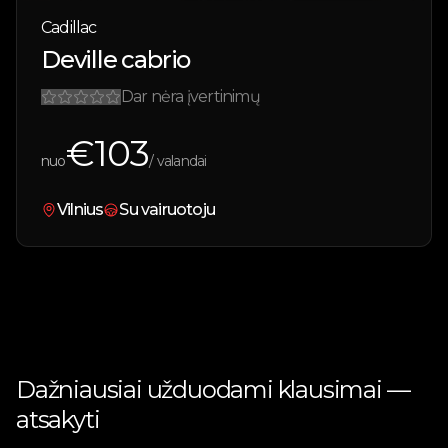
Cadillac
Deville cabrio
Dar nėra įvertinimų
€
103
nuo
/ valandai
Vilnius
Su vairuotoju
Dažniausiai užduodami klausimai —
atsakyti