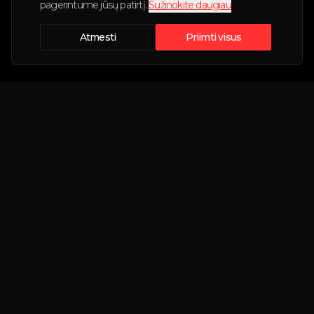
pagerintume jūsų patirtį.
Sužinokite daugiau
Atmesti
Priimti visus
Rezervacija sukurta!
Savininkas netrukus susisieks su Jumis.
Didžiausia Lietuvoje nekasdienių automobilių
Rezervacijos nr:
nuomos platforma.
Susisiekite su mumis