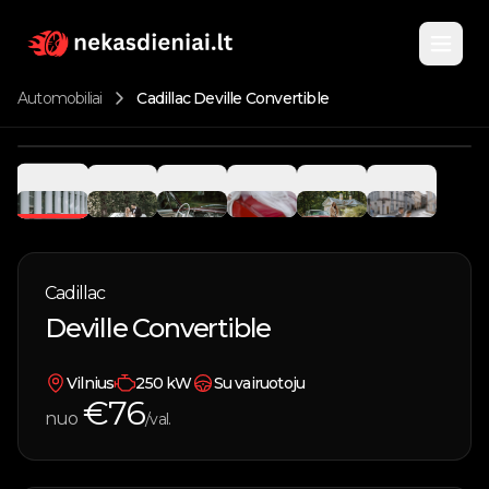
Automobiliai
Cadillac Deville Convertible
Pagrindinis
1
/
6
Katalogas
Nuomojami automobiliai
Cadillac
Apie
Deville Convertible
Parduodami automobiliai
Kontaktai
Vandens transportas
Vilnius
250
kW
Su vairuotoju
€
76
nuo
/val.
Įsigyk kuponą