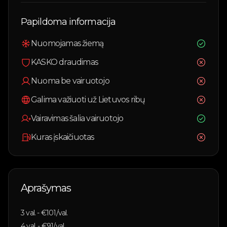
Papildoma informacija
Nuomojamas žiemą
KASKO draudimas
Nuoma be vairuotojo
Galima važiuoti už Lietuvos ribų
Vairavimas šalia vairuotojo
Kuras įskaičiuotas
Aprašymas
3
val. - €
101
/val.
4
val. - €
91
/val.