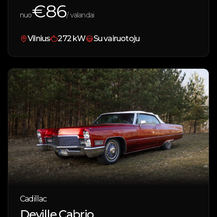
€
86
nuo
/ valandai
Vilnius
272
kW
Su vairuotoju
Cadillac
Deville Cabrio