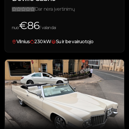
Dar nėra įvertinimų
€
86
nuo
/ valandai
Vilnius
230
kW
Su ir be vairuotojo