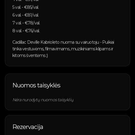
5
val. - €
85
/val.
6
val. - €
81
/val.
7
val. - €
78
/val.
8
val. - €
76
/val.
Cadillac Deville Kabrioleto nuoma su vairuotoju - Puikiai
tinka vestuvėms, filmavimams, muzikiniams klipams ir
kitoms šventėms ;)
Nuomos taisyklės
Nėra nurodytų nuomos taisyklių.
Rezervacija