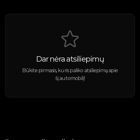
Dar nėra atsiliepimų
Būkite pirmasis, kuris paliko atsiliepimą apie
šį automobilį!