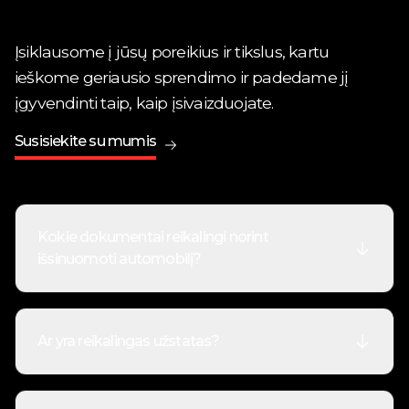
Įsiklausome į jūsų poreikius ir tikslus, kartu
ieškome geriausio sprendimo ir padedame jį
įgyvendinti taip, kaip įsivaizduojate.
Susisiekite su mumis
Kokie dokumentai reikalingi norint
išsinuomoti automobilį?
Norint išsinuomoti automobilį, reikalingas
galiojantis vairuotojo pažymėjimas, asmens
Ar yra reikalingas užstatas?
dokumentas (ID kortelė arba pasas) ir kreditinė
arba debetinė kortelė. Visi dokumentai turi būti
Užstatas taikomas tik nuomos be vairuotojo
galiojantys ir priklausyti asmeniui, kuris vairuos