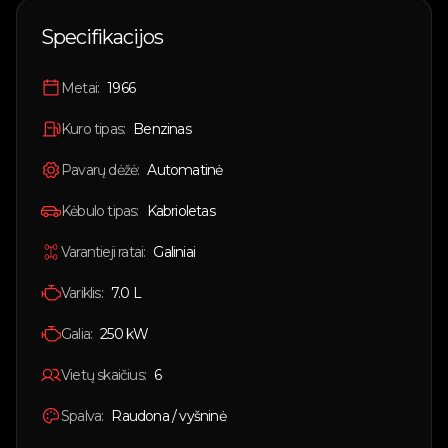
🇱🇹
Lietuvių
Specifikacijos
🇬🇧
English
Metai:
1966
Prisijungti
Kuro tipas:
Benzinas
Pavarų dėžė:
Automatinė
Kėbulo tipas:
Kabrioletas
Varantieji ratai:
Galiniai
Variklis:
7.0 L
Galia:
250
kW
Vietų skaičius:
6
Spalva:
Raudona / vyšninė