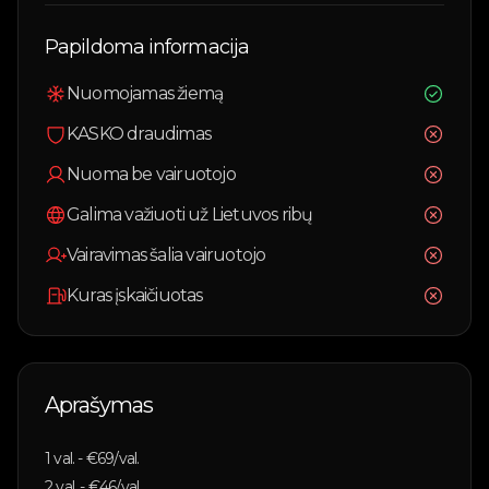
Papildoma informacija
Nuomojamas žiemą
KASKO draudimas
Nuoma be vairuotojo
Galima važiuoti už Lietuvos ribų
Vairavimas šalia vairuotojo
Kuras įskaičiuotas
Aprašymas
1
val. - €
69
/val.
2
val. - €
46
/val.