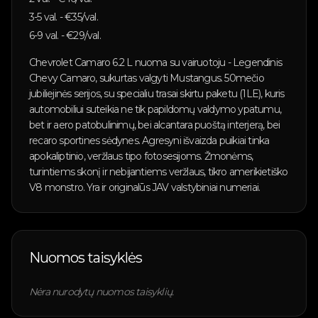
3-5
val. - €
35
/val.
6-9
val. - €
29
/val.
Chevrolet Camaro 6.2 L nuoma su vairuotoju - Legendinis
Chevy Camaro, sukurtas valgyti Mustangus. 50mečio
jubiliejinės serijos, su specialiu trasai skirtu paketu (1LE), kuris
automobiliui suteikia ne tik papildomų valdymo ypatumu,
bet ir aero patobulinimų, bei alcantara puoštą interjerą, bei
recaro sportines sėdynes. Agresyni išvaizda puikiai tinka
apokaliptinio, veržlaus tipo fotosesijoms. Žmonėms,
turintiems skonį ir nebijantiems veržlaus, tikro amerikietiško
V8 monstro. Yra ir originalūs JAV valstybiniai numeriai.
Nuomos taisyklės
Nėra nurodytų nuomos taisyklių.