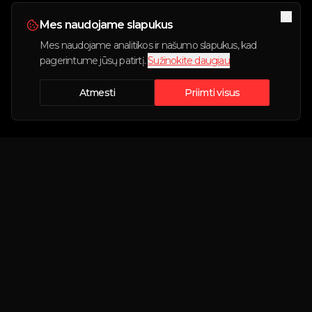
Mes naudojame slapukus
Mes naudojame analitikos ir našumo slapukus, kad
pagerintume jūsų patirtį.
Sužinokite daugiau
Atmesti
Priimti visus
Rezervacija sukurta!
Savininkas netrukus susisieks su Jumis.
Didžiausia Lietuvoje nekasdienių automobilių
Rezervacijos nr:
nuomos platforma.
Susisiekite su mumis