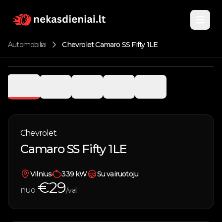
Automobiliai
Chevrolet Camaro SS Fifty 1LE
Pagrindinis
1
/
5
Katalogas
Nuomojami automobiliai
Chevrolet
Apie
Camaro SS Fifty 1LE
Parduodami automobiliai
Kontaktai
Vandens transportas
Vilnius
339
kW
Su vairuotoju
€
29
nuo
/val.
Įsigyk kuponą