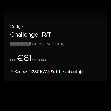
Dodge
Challenger R/T
Dar nėra įvertinimų
€
81
nuo
/ valandai
Kaunas
280
kW
Su ir be vairuotojo