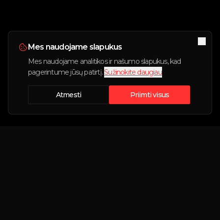
Mes naudojame slapukus
Mes naudojame analitikos ir našumo slapukus, kad
pagerintume jūsų patirtį.
Sužinokite daugiau
Atmesti
Priimti visus
Rezervacija sukurta!
Savininkas netrukus susisieks su Jumis.
Didžiausia Lietuvoje nekasdienių automobilių
Rezervacijos nr:
nuomos platforma.