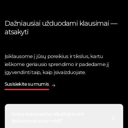
Dažniausiai užduodami klausimai —
atsakyti
Įsiklausome į jūsų poreikius ir tikslus, kartu
ieškome geriausio sprendimo ir padedame jį
įgyvendinti taip, kaip įsivaizduojate.
Susisiekite su mumis
Kokie dokumentai reikalingi norint
išsinuomoti automobilį?