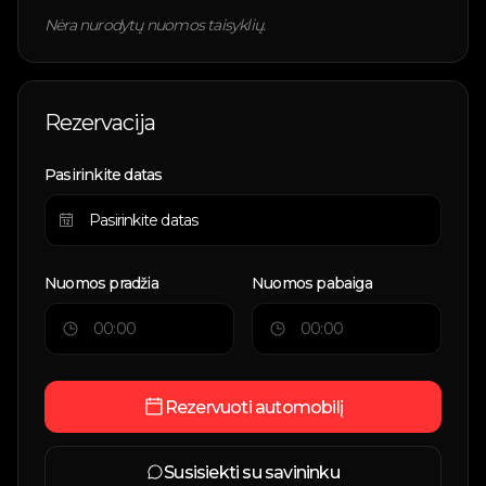
Nėra nurodytų nuomos taisyklių.
Rezervacija
Pasirinkite datas
Nuomos pradžia
Nuomos pabaiga
Rezervuoti automobilį
Susisiekti su savininku