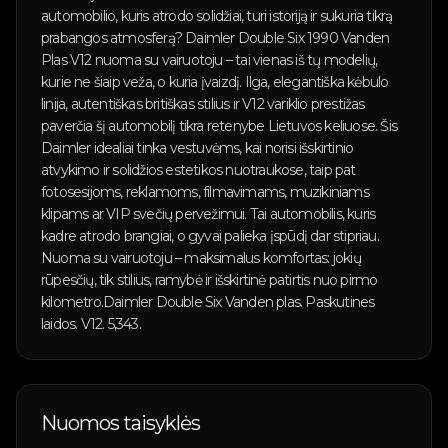
automobilio, kuris atrodo solidžiai, turi istoriją ir sukuria tikrą
prabangos atmosferą? Daimler Double Six 1990 Vanden
Plas V12 nuoma su vairuotoju – tai vienas iš tų modelių,
kurie ne šiaip veža, o kuria įvaizdį. Ilga, elegantiška kėbulo
linija, autentiškas britiškas stilius ir V12 variklio prestižas
paverčia šį automobilį tikra retenybe Lietuvos keliuose. Šis
Daimler idealiai tinka vestuvėms, kai norisi išskirtinio
atvykimo ir solidžios estetikos nuotraukose, taip pat
fotosesijoms, reklamoms, filmavimams, muzikiniams
klipams ar VIP svečių pervežimui. Tai automobilis, kuris
kadre atrodo brangiai, o gyvai palieka įspūdį dar stipriau.
Nuoma su vairuotoju – maksimalus komfortas: jokių
rūpesčių, tik stilius, ramybė ir išskirtinė patirtis nuo pirmo
kilometro.Daimler Double Six Vanden plas. Paskutines
laidos. V12. 5,343.
Nuomos taisyklės