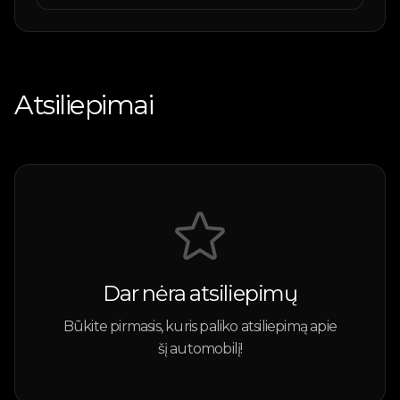
Atsiliepimai
Dar nėra atsiliepimų
Būkite pirmasis, kuris paliko atsiliepimą apie
šį automobilį!