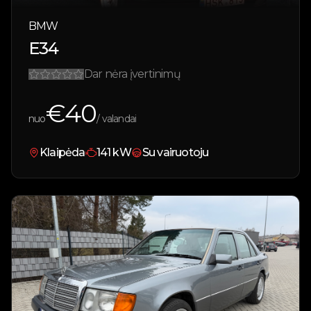
BMW
E34
Dar nėra įvertinimų
€
40
nuo
/ valandai
Klaipėda
141
kW
Su vairuotoju