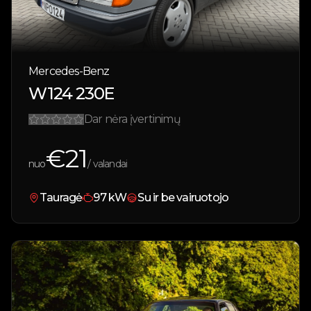
Mercedes-Benz
W124 230E
Dar nėra įvertinimų
€
21
nuo
/ valandai
Tauragė
97
kW
Su ir be vairuotojo