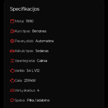
🇱🇹
Lietuvių
Specifikacijos
🇬🇧
English
Metai:
1990
Prisijungti
Kuro tipas:
Benzinas
Pavarų dėžė:
Automatinė
Kėbulo tipas:
Sedanas
Varantieji ratai:
Galiniai
Variklis:
5.4 L V12
Galia:
239
kW
Vietų skaičius:
4
Spalva:
Pilka / sidabrinė