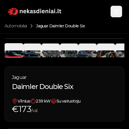
Automobiliai
Jaguar Daimler Double Six
Pagrindinis
1
/
10
Katalogas
Nuomojami automobiliai
Jaguar
Apie
Daimler Double Six
Parduodami automobiliai
Kontaktai
Vandens transportas
Vilnius
239
kW
Su vairuotoju
€
173
/val.
Įsigyk kuponą