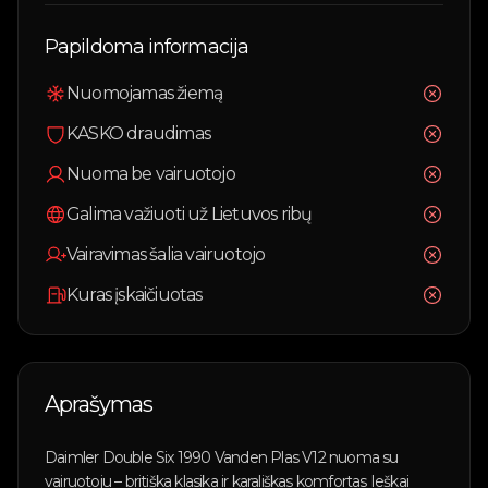
Papildoma informacija
Nuomojamas žiemą
KASKO draudimas
Nuoma be vairuotojo
Galima važiuoti už Lietuvos ribų
Vairavimas šalia vairuotojo
Kuras įskaičiuotas
Aprašymas
Daimler Double Six 1990 Vanden Plas V12 nuoma su
vairuotoju – britiška klasika ir karališkas komfortas Ieškai