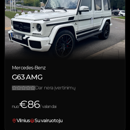
Mercedes-Benz
G63 AMG
Dar nėra įvertinimų
€
86
nuo
/ valandai
Vilnius
Su vairuotoju