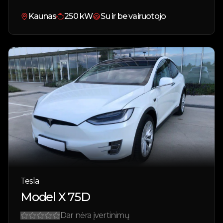
Kaunas
250
kW
Su ir be vairuotojo
Tesla
Model X 75D
Dar nėra įvertinimų