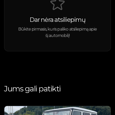
Dar nėra atsiliepimų
Būkite pirmasis, kuris paliko atsiliepimą apie
šį automobilį!
Jums gali patikti