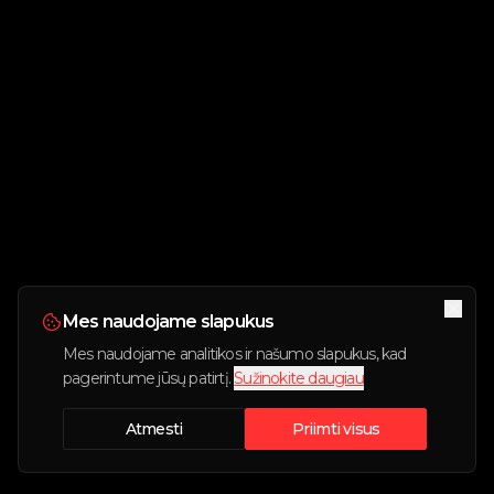
Mes naudojame slapukus
Mes naudojame analitikos ir našumo slapukus, kad
pagerintume jūsų patirtį.
Sužinokite daugiau
Atmesti
Priimti visus