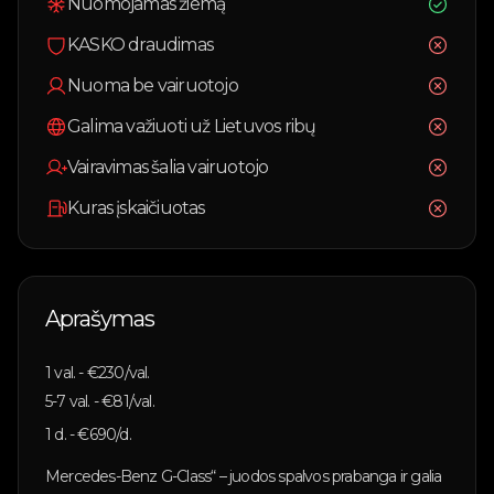
Nuomojamas žiemą
KASKO draudimas
Nuoma be vairuotojo
Galima važiuoti už Lietuvos ribų
Vairavimas šalia vairuotojo
Kuras įskaičiuotas
Aprašymas
1
val. - €
230
/val.
5-7
val. - €
81
/val.
1
d. - €
690
/d.
Mercedes-Benz G-Class“ – juodos spalvos prabanga ir galia