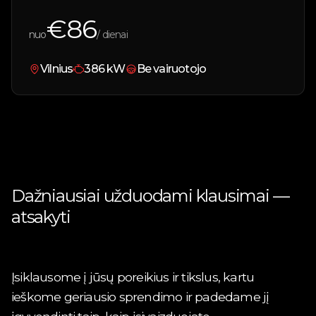
€
86
nuo
/ dienai
Vilnius
386
kW
Be vairuotojo
Dažniausiai užduodami klausimai —
atsakyti
Įsiklausome į jūsų poreikius ir tikslus, kartu
ieškome geriausio sprendimo ir padedame jį