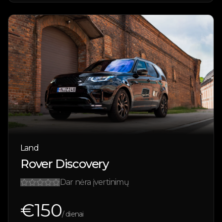
Land
Rover Discovery
Dar nėra įvertinimų
€
150
/ dienai