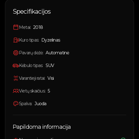
🇱🇹
Lietuvių
Specifikacijos
🇬🇧
English
Metai:
2018
Prisijungti
Kuro tipas:
Dyzelinas
Pavarų dėžė:
Automatinė
Kėbulo tipas:
SUV
Varantieji ratai:
Visi
Vietų skaičius:
5
Spalva:
Juoda
Papildoma informacija