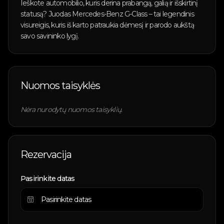
Ieškote automobilio, kuris derina prabangą, galią ir išskirtinį
statusą? Juodas Mercedes-Benz G-Class – tai legendinis
visureigis, kuris iš karto patraukia dėmesį ir parodo aukštą
savo savininko lygį.
Nuomos taisyklės
Nėra nurodytų nuomos taisyklių.
Rezervacija
Pasirinkite datas