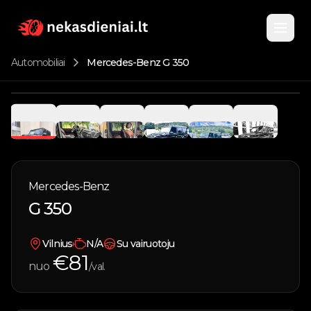
Automobiliai
Mercedes-Benz G 350
Pagrindinis
1
/
6
Katalogas
Nuomojami automobiliai
Mercedes-Benz
Apie
G 350
Parduodami automobiliai
Kontaktai
Vandens transportas
Vilnius
N/A
Su vairuotoju
€
81
nuo
/val.
Įsigyk kuponą