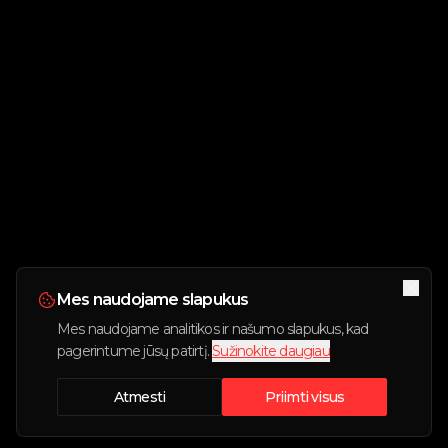
Mes naudojame slapukus
Mes naudojame analitikos ir našumo slapukus, kad
pagerintume jūsų patirtį.
Sužinokite daugiau
Atmesti
Priimti visus