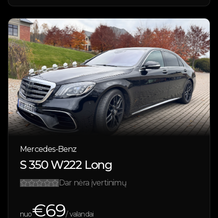
Mercedes-Benz
S 350 W222 Long
Dar nėra įvertinimų
€
69
nuo
/ valandai