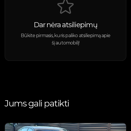
Dar nėra atsiliepimų
Būkite pirmasis, kuris paliko atsiliepimą apie
šį automobilį!
Jums gali patikti