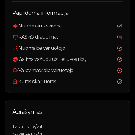
Papildoma informacija
Nuomojamas žiemą
KASKO draudimas
Nuoma be vairuotojo
Galima važiuoti už Lietuvos ribų
Vairavimas šalia vairuotojo
Kuras įskaičiuotas
Aprašymas
1-2
val. - €
115
/val.
3-5
val. - €
103
/val.