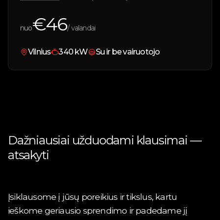
€
46
nuo
/ valandai
Vilnius
340
kW
Su ir be vairuotojo
Dažniausiai užduodami klausimai —
atsakyti
Įsiklausome į jūsų poreikius ir tikslus, kartu
ieškome geriausio sprendimo ir padedame jį