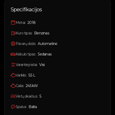
🇱🇹
Lietuvių
Specifikacijos
🇬🇧
English
Metai:
2018
Prisijungti
Kuro tipas:
Benzinas
Pavarų dėžė:
Automatinė
Kėbulo tipas:
Sedanas
Varantieji ratai:
Visi
Variklis:
5.5 L
Galia:
245
kW
Vietų skaičius:
5
Spalva:
Balta