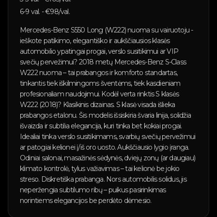
6-9
val. - €
98
/val.
Mercedes-Benz S550 Long (W222) nuoma su vairuotoju -
ieškote patikimo, elegantiško ir aukščiausios klasės
automobilio ypatingai progai, verslo susitikimui ar VIP
svečių pervežimui? 2018 metų Mercedes-Benz S-Class
W222 nuoma – tai prabangos ir komforto standartas,
tinkantis tiek iškilmingoms šventėms, tiek kasdieniam
profesionaliam naudojimui. Kodėl verta rinktis S klasės
W222 (2018)? Klasikinis dizainas. S klasė visada išlieka
prabangos etalonu. Šis modelis išsiskiria švaria linija, solidžia
išvaizda ir subtilia elegancija, kuri tinka bet kokiai progai.
Idealiai tinka verslo susitikimams, svarbių svečių pervežimui
ar patogiai kelionei į/iš oro uosto. Aukščiausio lygio įranga.
Odiniai salonai, masažinės sėdynės, dviejų zonų (ar daugiau)
klimato kontrolė, tylus važiavimas – tai kelionė be jokio
streso. Diskretiška prabanga. Nors automobilis solidus, jis
neperžengia subtilumo ribų – puikus pasirinkimas
norintiems elegancijos be perdėto dėmesio.