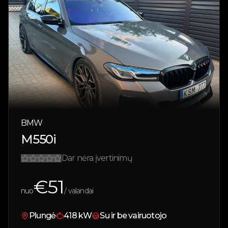
BMW
M550i
Dar nėra įvertinimų
€
51
nuo
/ valandai
Plungė
418
kW
Su ir be vairuotojo