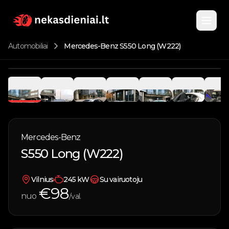
Automobiliai
Mercedes-Benz S550 Long (W222)
Pagrindinis
1
/
9
Katalogas
Nuomojami automobiliai
Mercedes-Benz
Apie
S550 Long (W222)
Parduodami automobiliai
Kontaktai
Vandens transportas
Vilnius
245
kW
Su vairuotoju
€
98
nuo
/val.
Įsigyk kuponą