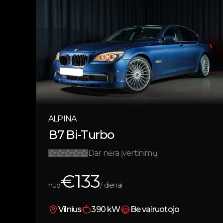
ALPINA
B7 Bi-Turbo
Dar nėra įvertinimų
€
133
nuo
/ dienai
Vilnius
390
kW
Be vairuotojo