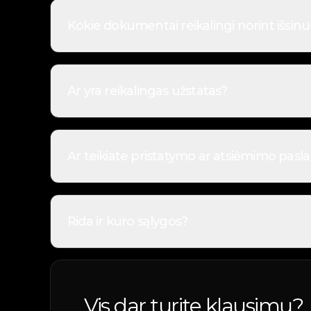
Kokie dokumentai reikalingi norint išsin
Norint išsinuomoti automobilį, reikalingas galioj
dokumentai turi būti galiojantys ir priklausyti asm
Ar yra reikalingas užstatas?
Užstatas taikomas tik nuomos be vairuotojo atvejai
automobilis grąžinamas tokios būklės, kokia numa
Ar teikiate pristatymo ar atsiėmimo pasl
Taip, teikiame pristatymo ir atsiėmimo paslaugas. 
pateikiamos rezervuojant automobilį.
Rida ir kuro sąlygos?
Nuomojant automobilį su vairuotoju, rida neriboj
Dažniausiai automobilis išduodamas su pilnu baku i
Vis dar turite klausimų?