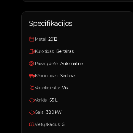
Specifikacijos
Metai:
2012
Kuro tipas:
Benzinas
Pavarų dėžė:
Automatinė
Kėbulo tipas:
Sedanas
Varantieji ratai:
Visi
Variklis:
5.5 L
Galia:
380
kW
Vietų skaičius:
5