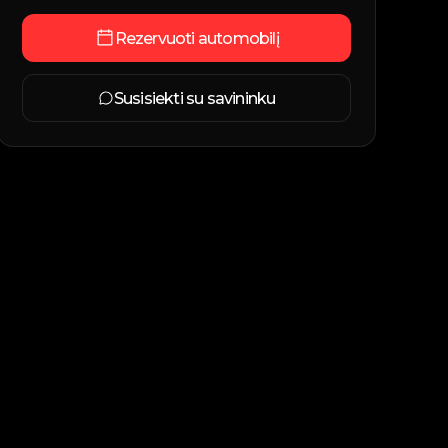
Rezervuoti automobilį
Susisiekti su savininku