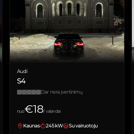
Audi
S4
Dar nėra įvertinimų
€
18
nuo
/ valandai
Kaunas
245
kW
Su vairuotoju