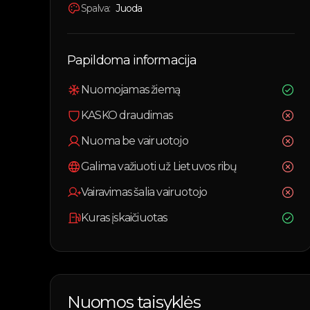
Spalva:
Juoda
Papildoma informacija
Nuomojamas žiemą
KASKO draudimas
Nuoma be vairuotojo
Galima važiuoti už Lietuvos ribų
Vairavimas šalia vairuotojo
Kuras įskaičiuotas
Nuomos taisyklės