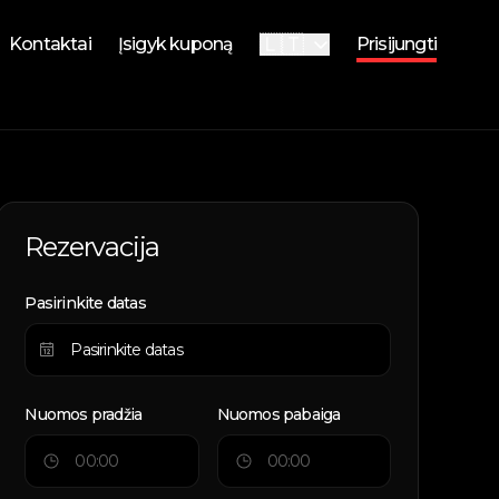
🇱🇹
Kontaktai
Įsigyk kuponą
Prisijungti
🇬🇧
English
i
i
Rezervacija
Pasirinkite datas
Nuomos pradžia
Nuomos pabaiga