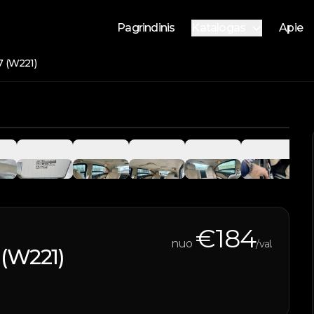
Pagrindinis
Katalogas
Apie
Nuomojami automobilia
 (W221)
Parduodami automobilia
Vandens transportas
1
/
11
€
184
nuo
/val.
(W221)