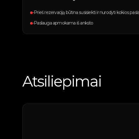
-Prieš rezervaciją būtina susisiekti ir nurodyti kokios pas
-Paslauga apmokama iš anksto
Atsiliepimai