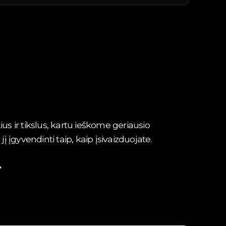
ius ir tikslus, kartu ieškome geriausio
įgyvendinti taip, kaip įsivaizduojate.