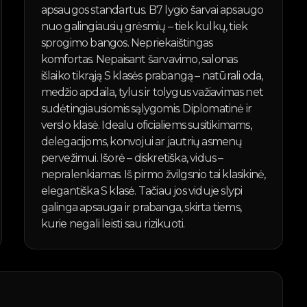
apsaugos standartus. B7 lygio šarvai apsaugo
nuo galingiausių grėsmių – tiek kulkų, tiek
sprogimo bangos. Nepriekaištingas
komfortas. Nepaisant šarvavimo, salonas
išlaiko tikrąją S klasės prabangą – natūrali oda,
medžio apdaila, tylus ir tolygus važiavimas net
sudėtingiausiomis sąlygomis. Diplomatinė ir
verslo klasė. Idealu oficialiems susitikimams,
delegacijoms, konvojui ar jautrių asmenų
pervežimui. Išorė – diskretiška, vidus –
nepralenkiamas. Iš pirmo žvilgsnio tai klasikinė,
elegantiška S klasė. Tačiau jos viduje slypi
galinga apsauga ir prabanga, skirta tiems,
kurie negali leisti sau rizikuoti.