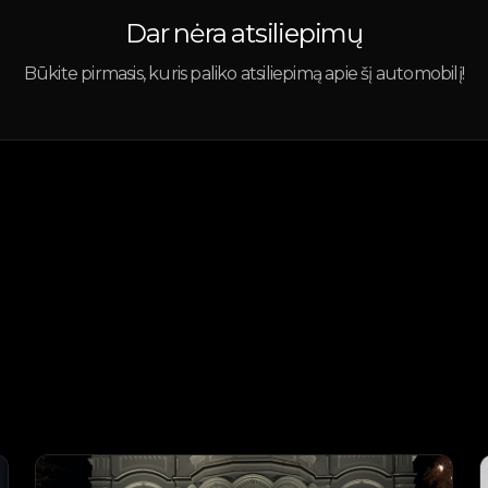
Dar nėra atsiliepimų
Būkite pirmasis, kuris paliko atsiliepimą apie šį automobilį!