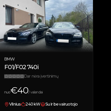
BMW
F01/F02 740i
Dar nėra įvertinimų
€
40
nuo
/ valandai
Vilnius
240
kW
Su ir be vairuotojo