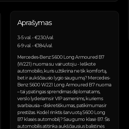
Aprašymas
3-5
val. - €
230
/val.
6-9
val. - €
184
/val.
Mercedes-Benz S600 Long Armoured B7
(W221) nuoma su vairuotoju - Ieškote
automobilio, kuris užtikrina ne tik komfortą,
bet ir aukščiausio lygio saugumą? Mercedes-
Benz S600 W221 Long Armoured B7 nuoma
– tai ypatingas sprendimas diplomatams,
verslo lyderiams ir VIP asmenims, kuriems
svarbiausia – diskretiškumas, patikimumas ir
prestižas. Kodėl rinktis šarvuotą S600 Long
B7 klasės automobilį? Saugumo klasė B7. Šis
automobilis atitinka aukščiausius balistinės