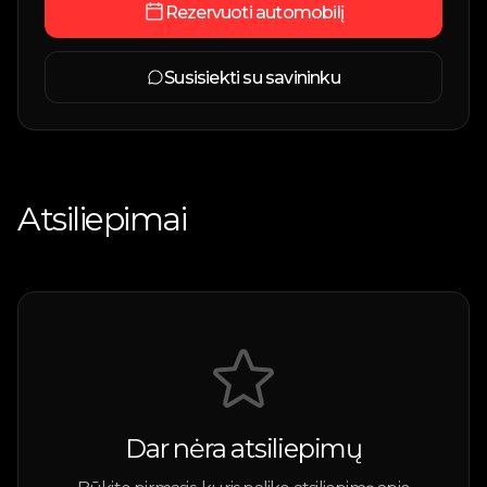
Rezervuoti automobilį
Susisiekti su savininku
Atsiliepimai
Dar nėra atsiliepimų