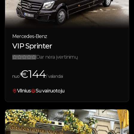
Mercedes-Benz
VIP Sprinter
Dar nėra įvertinimų
€
144
nuo
/ valandai
Vilnius
Su vairuotoju