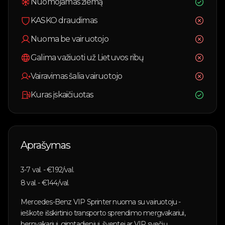
Nuomojamas žiemą
KASKO draudimas
Nuoma be vairuotojo
Galima važiuoti už Lietuvos ribų
Vairavimas šalia vairuotojo
Kuras įskaičiuotas
Aprašymas
3-7
val. - €
192
/val.
8
val. - €
144
/val.
Mercedes-Benz VIP Sprinter nuoma su vairuotoju -
ieškote išskirtinio transporto sprendimo mergvakariui,
bernvakariui, gimtadieniui, šventei ar VIP svečių