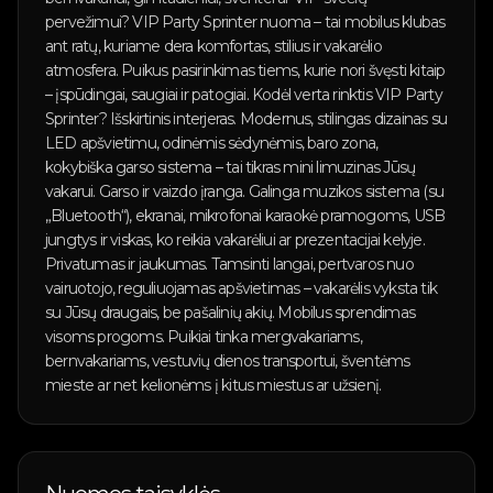
pervežimui? VIP Party Sprinter nuoma – tai mobilus klubas
ant ratų, kuriame dera komfortas, stilius ir vakarėlio
atmosfera. Puikus pasirinkimas tiems, kurie nori švęsti kitaip
– įspūdingai, saugiai ir patogiai. Kodėl verta rinktis VIP Party
Sprinter? Išskirtinis interjeras. Modernus, stilingas dizainas su
LED apšvietimu, odinėmis sėdynėmis, baro zona,
kokybiška garso sistema – tai tikras mini limuzinas Jūsų
vakarui. Garso ir vaizdo įranga. Galinga muzikos sistema (su
„Bluetooth“), ekranai, mikrofonai karaokė pramogoms, USB
jungtys ir viskas, ko reikia vakarėliui ar prezentacijai kelyje.
Privatumas ir jaukumas. Tamsinti langai, pertvaros nuo
vairuotojo, reguliuojamas apšvietimas – vakarėlis vyksta tik
su Jūsų draugais, be pašalinių akių. Mobilus sprendimas
visoms progoms. Puikiai tinka mergvakariams,
bernvakariams, vestuvių dienos transportui, šventėms
mieste ar net kelionėms į kitus miestus ar užsienį.