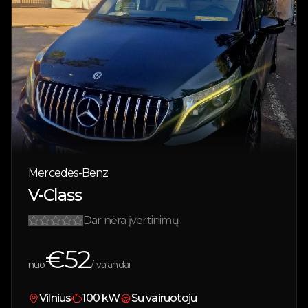
Mercedes-Benz
V-Class
Dar nėra įvertinimų
€
52
nuo
/ valandai
Vilnius
100
kW
Su vairuotoju