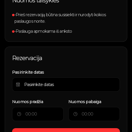
Nuomos taisyklės
-Prieš rezervaciją būtina susisiekti ir nurodyti kokios
paslaugos norite.
-Paslauga apmokama iš anksto
Rezervacija
Pasirinkite datas
Nuomos pradžia
Nuomos pabaiga