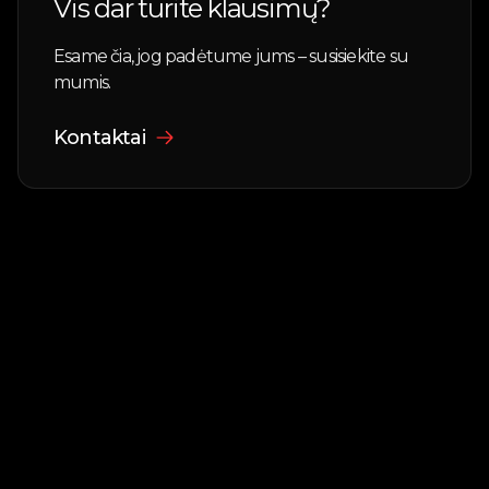
Vis dar turite klausimų?
sąlygos nustatomos individualiai pagal automobilį
bei savininką. Dažniausiai automobilis išduodamas
Esame čia, jog padėtume jums – susisiekite su
su pilnu baku ir turi būti grąžintas taip pat su pilnu
mumis.
baku.
Kontaktai