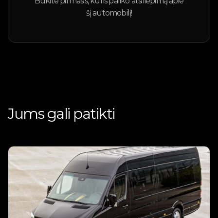
Būkite pirmasis, kuris paliko atsiliepimą apie
šį automobilį!
Jums gali patikti