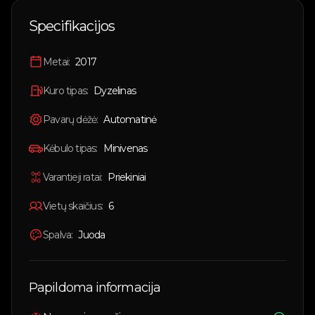
🇱🇹
Lietuvių
Specifikacijos
🇬🇧
English
Metai:
2017
Prisijungti
Kuro tipas:
Dyzelinas
Pavarų dėžė:
Automatinė
Kėbulo tipas:
Minivenas
Varantieji ratai:
Priekiniai
Vietų skaičius:
6
Spalva:
Juoda
Papildoma informacija