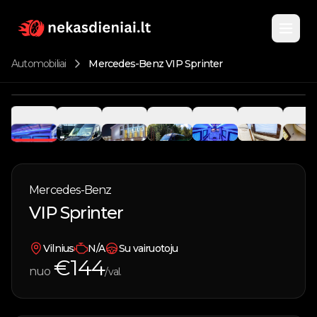
Automobiliai
Mercedes-Benz VIP Sprinter
Pagrindinis
1
/
11
Katalogas
Nuomojami automobiliai
Mercedes-Benz
Apie
VIP Sprinter
Parduodami automobiliai
Kontaktai
Vandens transportas
Vilnius
N/A
Su vairuotoju
€
144
nuo
/val.
Įsigyk kuponą