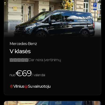
Mercedes-Benz
V klasės
Dar nėra įvertinimų
€
69
nuo
/ valandai
Vilnius
Su vairuotoju