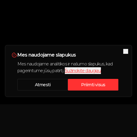
Mes naudojame slapukus
Mes naudojame analitikos ir našumo slapukus, kad
pagerintume jūsų patirtį.
Sužinokite daugiau
Atmesti
Priimti visus
Rezervacija sukurta!